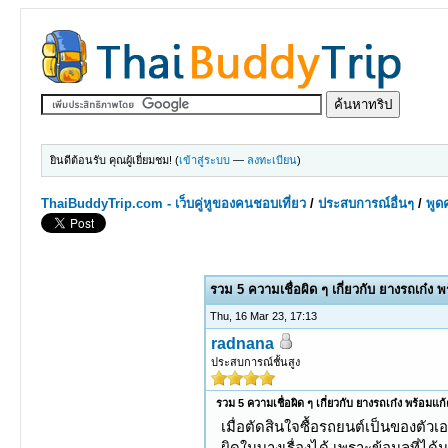
ยินดีต้อนรับ คุณผู้เยี่ยมชม! (
เข้าสู่ระบบ
—
ลงทะเบียน
)
ThaiBuddyTrip.com - เว็บคู่หูของคนชอบเที่ยว
/
ประสบการณ์อื่นๆ
/
พูดค
0 Votes - 0 Average
1
2
3
4
5
รวม 5 ความเชื่อผิด ๆ เกี่ยวกับ ยางรถเก๋ง 
Thu, 16 Mar 23, 17:13
radnana
ประสบการณ์ชั้นสูง
รวม 5 ความเชื่อผิด ๆ เกี่ยวกับ ยางรถเก๋ง พร้อมแก
เมื่อตัดสินใจซื้อรถยนต์เป็นของตัวเ
ผิดในบางเรื่องได้ เพราะข้อมูลที่ได้