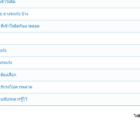
เข้าใจผิด
ับ ยางรถเก๋ง บ้าง
ง ที่เข้าใจผิดกันมาตลอด
ถเก๋ง
างรถเก๋ง
มต้องเลือก
ี่คนรักรถไม่ควรพลาด
่คนขับรถควรรู้ไว้
ไปยั