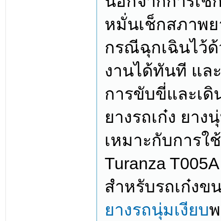
นอกจากการเช็กย
หมั่นเช็กสภาพย
กรณีฉุกเฉินไว้ด
งานได้ทันที และ
การขับขี่และเ
ยางรถเก๋ง ยางนุ่
เหมาะกับการใช้
Turanza T005A 
สำหรับรถเก๋งข
ยางรถนุ่มเงียบ
​