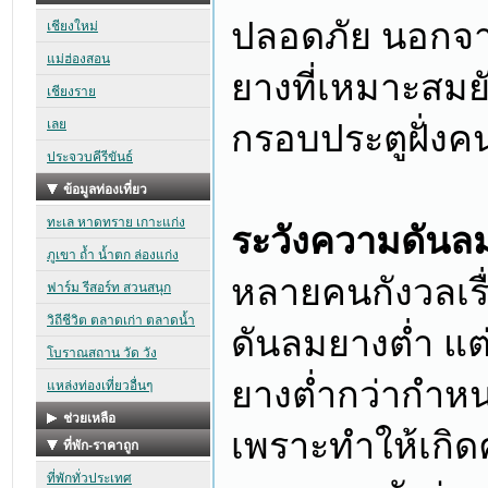
ปลอดภัย นอกจา
ยางที่เหมาะสมยั
กรอบประตูฝั่งค
ระวังความดันล
หลายคนกังวลเรื
ดันลมยางต่ำ แต
ยางต่ำกว่ากำหน
เพราะทำให้เกิด