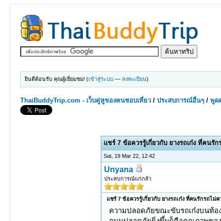
ยินดีต้อนรับ คุณผู้เยี่ยมชม! (
เข้าสู่ระบบ
—
ลงทะเบียน
)
ThaiBuddyTrip.com - เว็บคู่หูของคนชอบเที่ยว
/
ประสบการณ์อื่นๆ
/
พูดค
0 Votes - 0 Average
1
2
3
4
5
แชร์ 7 ข้อควรรู้เกี่ยวกับ ยางรถเก๋ง ที่คน
Sat, 19 Mar 22, 12:42
Unyana
ประสบการณ์แก่กล้า
แชร์ 7 ข้อควรรู้เกี่ยวกับ ยางรถเก๋ง ที่คนรักรถไม
ความปลอดภัยขณะขับรถเก๋งบนท้องถนนค
ถนนปลอดภัยยิ่งขึ้นก็คือคุณภาพของ ย