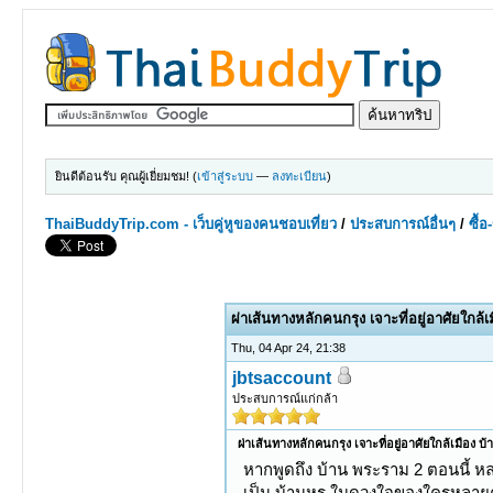
ยินดีต้อนรับ คุณผู้เยี่ยมชม! (
เข้าสู่ระบบ
—
ลงทะเบียน
)
ThaiBuddyTrip.com - เว็บคู่หูของคนชอบเที่ยว
/
ประสบการณ์อื่นๆ
/
ซื้
0 Votes - 0 Average
1
2
3
4
5
ผ่าเส้นทางหลักคนกรุง เจาะที่อยู่อาศัยใกล้
Thu, 04 Apr 24, 21:38
jbtsaccount
ประสบการณ์แก่กล้า
ผ่าเส้นทางหลักคนกรุง เจาะที่อยู่อาศัยใกล้เมือง บ
หากพูดถึง บ้าน พระราม 2 ตอนนี้ ห
เป็น บ้านหรู ในดวงใจของใครหลายคน 