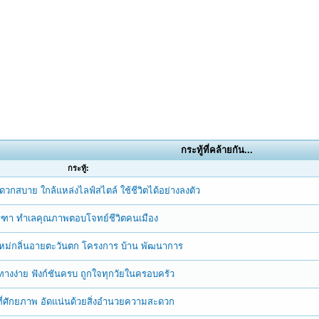
กระทู้ที่คล้ายกัน...
กระทู้:
ะดวกสบาย ใกล้แหล่งไลฟ์สไตล์ ใช้ชีวิตได้อย่างลงตัว
กรีฑา ทำเลคุณภาพตอบโจทย์ชีวิตคนเมือง
์ใหม่กลิ่นอายตะวันตก โครงการ บ้าน พัฒนาการ
ินทางง่าย ฟังก์ชันครบ ถูกใจทุกวัยในครอบครัว
ี่ศักยภาพ อัดแน่นด้วยสิ่งอำนวยความสะดวก