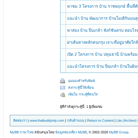
พาชม 3 โครงการ บ้าน ราชพฤกษ์ พื้นที่
แนะนำ บ้าน พัฒนาการ บ้านโมเดิร์นบนสุ
พาส่อง บ้าน ปิ่นเกล้า ฟังก์ชันครบ ตอบโจ
ผ่าเส้นทางหลักคนกรุง เจาะที่อยู่อาศัยใกล
เปิด 2 โครงการ บ้าน ปทุมธานี บ้านพร้อม
แนะนำโครงการ บ้าน ปิ่นเกล้า บ้านในฝัน
มุมมองสำหรับพิมพ์
ส่งกระทู้นี้ให้เพื่อน
เพิ่มใน 'กระทู้ที่สนใจ'
ผู้ที่กำลังดูกระทู้นี้: 1 ผู้เยี่ยมชม
ติดต่อเรา
|
www.thaibuddytrip.com
|
กลับด้านบน
|
Return to Content
|
Lite (Archive
MyBB ภาษาไทย
สนับสนุนโดย
ข้อมูลท่องเที่ยว
MyBB
, © 2002-2026
MyBB Group
.