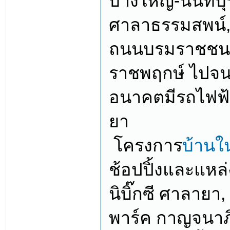
บางใหญ่-นนทบุร
ศาลาธรรมสพน์,
ถนนบรมราชชนน
ราชพฤกษ์ ไปจน
อนาคตมีรถไฟฟ้
ยา
​ โครงการ
บ้านใ
ช้อปปิ้งและแหล่
นิบิ๊กซี ศาลาย
พาร์ค กาญจนาภิ