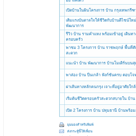
อย่างลงตัว
เปิดบ้านในฝันโครงการ บ้าน กรุงเทพกรี
เติมแรงบันดาลใจให้ชีวิตกับบ้านดีไซน์ให
พัฒนาการ
รีวิว บ้าน รามคำแหง พร้อมเข้าอยู่ เดินทา
ครอบครัว
พาชม 3 โครงการ บ้าน ราชพฤกษ์ พื้นที่ศ
สะดวก
แนะนำ บ้าน พัฒนาการ บ้านโมเดิร์นบนสุ
พาส่อง บ้าน ปิ่นเกล้า ฟังก์ชันครบ ตอบโจ
ผ่าเส้นทางหลักคนกรุง เจาะที่อยู่อาศัยใกล
เริ่มต้นชีวิตครอบครัวสะดวกสบายใน บ้าน
เปิด 2 โครงการ บ้าน ปทุมธานี บ้านพร้อม
มุมมองสำหรับพิมพ์
ส่งกระทู้นี้ให้เพื่อน