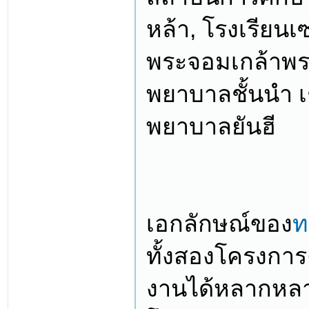
หล้า, โรงเรียน
พระจอมเกล้าพระ
พยาบาลชั้นนำ เ
พยาบาลยันฮี
เอกลักษณ์ของ
ท
ทั้งสองโครงการคื
งานได้หลากหลาย