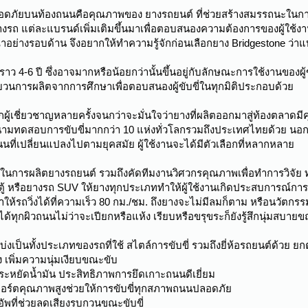
ที่ปลอดภัยบนท้องถนนคือคุณภาพของ ยางรถยนต์ ที่ช่วยสร้างสมรรถนะในการข
รถ แต่ละแบรนด์เพิ่มเติมขึ้นมาเพื่อตอบสนองความต้องการของผู้ใช้งานท
ณาอย่างรอบด้าน จึงอยากให้ทำความรู้จักก่อนเลือกยาง Bridgestone ว่
าว 4-6 ปี ซึ่งอาจมากหรือน้อยกว่านั้นขึ้นอยู่กับลักษณะการใช้งานของผู
บวนการผลิตจากการศึกษาเพื่อตอบสนองผู้ขับขี่ในทุกมิติประกอบด้วย
้เชี่ยวชาญหลายครั้งจนกว่าจะมั่นใจว่ายางที่ผลิตออกมาสู่ท้องตลาดมีค
นามทดสอบการขับขี่มากกว่า 10 แห่งทั่วโลกรวมถึงประเทศไทยด้วย นอกจ
ถนนที่เปลี่ยนแปลงไปตามยุคสมัย ผู้ใช้งานจะได้มีตัวเลือกที่หลากหลาย
ยในการผลิตยางรถยนต์ รวมถึงคัดทีมงานวิศวกรคุณภาพเพื่อทำการวิจัย
 หรือยางรถ SUV ให้ยางทุกประเภททำให้ผู้ใช้งานเกิดประสบการณ์การขับขี
่ทำให้รถวิ่งได้ที่ความเร็ว 80 กม./ชม. ถึงยางจะไม่มีลมก็ตาม หรือ
ได้ทุกผิวถนนไม่ว่าจะเปียกหรือแห้ง เรียบหรือขรุขระก็ยังรู้สึกนุ่มสบายขณ
เป็นทั้งประเภทของรถที่ใช้ สไตล์การขับขี่ รวมถึงยี่ห้อรถยนต์ด้วย ยกต
 เพิ่มความนุ่มเงียบขณะขับ
ระหยัดน้ำมัน ประสิทธิภาพการยึดเกาะถนนดีเยี่ยม
ร์ตคุณภาพสูงช่วยให้การขับขี่ทุกสภาพถนนปลอดภัย
ัพที่ช่วยลดเสียงรบกวนขณะขับขี่