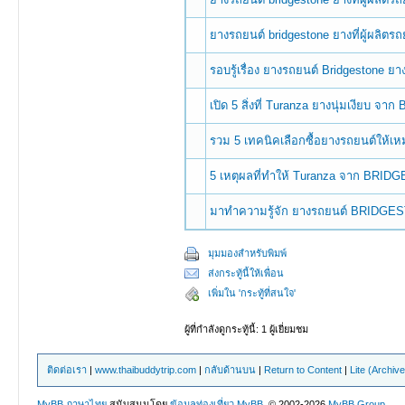
ยางรถยนต์ bridgestone ยางที่ผู้ผลิตร
รอบรู้เรื่อง ยางรถยนต์ Bridgestone ย
เปิด 5 สิ่งที่ Turanza ยางนุ่มเงียบ 
รวม 5 เทคนิคเลือกซื้อยางรถยนต์ให้เ
5 เหตุผลที่ทำให้ Turanza จาก BRIDGE
มาทำความรู้จัก ยางรถยนต์ BRIDGEST
มุมมองสำหรับพิมพ์
ส่งกระทู้นี้ให้เพื่อน
เพิ่มใน 'กระทู้ที่สนใจ'
ผู้ที่กำลังดูกระทู้นี้: 1 ผู้เยี่ยมชม
ติดต่อเรา
|
www.thaibuddytrip.com
|
กลับด้านบน
|
Return to Content
|
Lite (Archiv
MyBB ภาษาไทย
สนับสนุนโดย
ข้อมูลท่องเที่ยว
MyBB
, © 2002-2026
MyBB Group
.