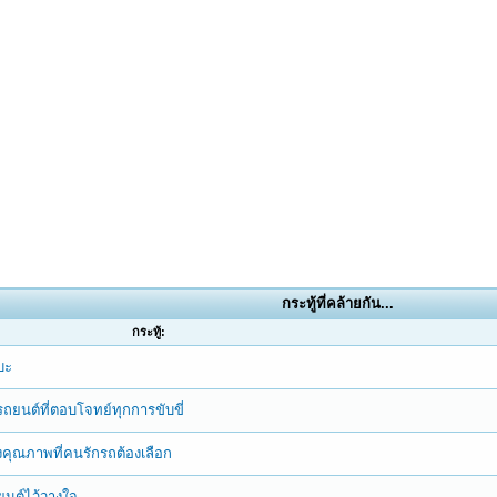
กระทู้ที่คล้ายกัน...
กระทู้:
บะ
างรถยนต์ที่ตอบโจทย์ทุกการขับขี่
างคุณภาพที่คนรักรถต้องเลือก
ถยนต์ไว้วางใจ