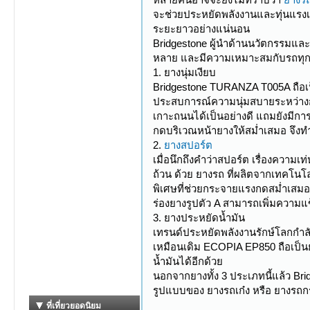
จะช่วยประหยัดพลังงานและทุ่นแรงเคร
ระยะยาวอย่างแน่นอน
Bridgestone ผู้นำด้านนวัตกรรมแล
หลาย และมีความเหมาะสมกับรถทุกปร
1. ยางนุ่มเงียบ
Bridgestone TURANZA T005A ถือเป็
ประสบการณ์ความนุ่มสบายระหว่างกา
เกาะถนนได้เป็นอย่างดี แถมยังมีก
กดบริเวณหน้ายางให้สม่ำเสมอ จึงทำ
2.
ยางสปอร์ต
เมื่อนึกถึงคำว่าสปอร์ต เรื่องคว
ถ้วน ด้วย ยางรถ ที่ผลิตจากเทคโนโล
พิเศษที่ช่วยกระจายแรงกดสม่ำเสมอ
ร่องยางรูปตัว A สามารถเพิ่มความแ
3. ยางประหยัดน้ำมัน
เทรนด์ประหยัดพลังงานรักษ์โลกกำลั
เหมือนเดิม ECOPIA EP850 ถือเป็น
น้ำมันได้อีกด้วย
นอกจากยางทั้ง 3 ประเภทนี้แล้ว Br
รูปแบบของ ยางรถเก๋ง หรือ ยางรถกร