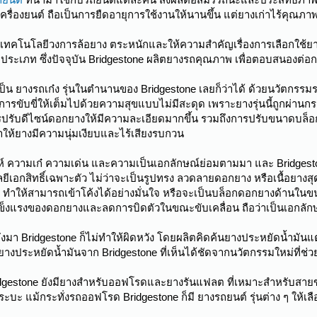
ื่องยนต์ ถือเป็นการยืดอายุการใช้งานให้นานขึ้น แต่ยางเก่าไร้คุณภาพ
ะเทคโนโลยีวงการล้อยาง ตระหนักและให้ความสำคัญเรื่องการเลือกใช้
ะเภท ซึ่งปัจจุบัน Bridgestone ผลิตยางรถคุณภาพ เพื่อตอบสนองต่อก
น ยางรถเก๋ง รุ่นในตำนานของ Bridgestone เลยก็ว่าได้ ด้วยนวัตกรรมร
รขับขี่ให้เต็มไปด้วยความสุขแบบไม่มีสะดุด เพราะยางรุ่นนี้ถูกผ่า
ารปรับดีไซน์ดอกยางให้มีความละเอียดมากขึ้น รวมถึงการปรับขนาดบล็
ให้ยางมีความนุ่มเงียบและไร้เสียงรบกวน
ามเท่ห์ ความเก๋ ความเด่น และความเป็นเอกลักษณ์ย่อมตามมา และ Bridg
ยีเอกสิทธิ์เฉพาะตัว ไม่ว่าจะเป็นรูปทรง ลวดลายดอกยาง หรือเนื้อยางสุด
 ทำให้สามารถเข้าโค้งได้อย่างมั่นใจ หรือจะเป็นบล็อกดอกยางด้านใ
ข็งแรงของดอกยางและลดการบิดตัวในขณะขับเคลื่อน ถือว่าเป็นเอกลักษณ์
งมา Bridgestone ก็ไม่ทำให้ผิดหวัง โดยผลิตคิดค้นยางประหยัดน้ำมัน
ยางประหยัดน้ำมันจาก Bridgestone ที่เห็นได้ชัดจากนวัตกรรมใหม่ที่
idgestone ยังมียางสำหรับออฟโรดและยางรันแฟลต ที่เหมาะสำหรับสายขา
ะบะ แม้กระทั่งรถออฟโรด Bridgestone ก็มี ยางรถยนต์ รุ่นต่าง ๆ ให้เ