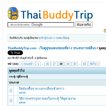
ยินดีต้อนรับ คุณผู้เยี่ยมชม! (
เข้าสู่ระบบ
—
ลงทะเบียน
)
ThaiBuddyTrip.com - เว็บคู่หูของคนชอบเที่ยว
/
ประสบการณ์อื่นๆ
/
พูดคุ
สมาชิกที่กำลังดูหัวข้อนี้: 6 ผู้เยี่ยมชม
หน้า (63):
« ก่อนหน้า
1
...
26
27
28
29
30
...
63
ถัดไป »
พูดคุยทั่วไป
กระทู้
/
ผู้ตั้งกระทู้
ประกาศ
ปิดห้องซื้อขาย-แลกเปลี่ยนชั่วคราว
admin
วิธีการแทรกรูปภาพลงในกระทู้ ให้ดูสวยงาม
admin