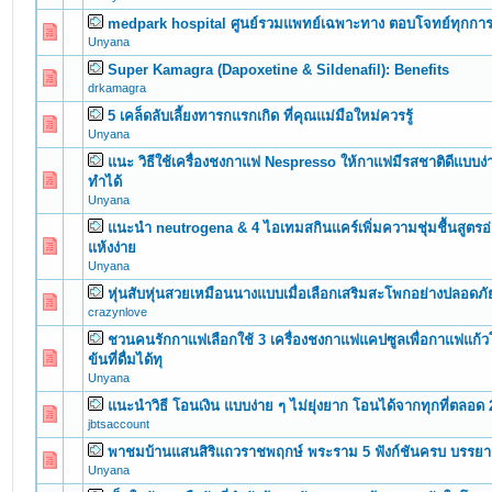
medpark hospital ศูนย์รวมแพทย์เฉพาะทาง ตอบโจทย์ทุกการ
0 Vote(s) - 0 out of 5 in Average
1
2
3
4
5
Unyana
Super Kamagra (Dapoxetine & Sildenafil): Benefits
0 Vote(s) - 0 out of 5 in Average
1
2
3
4
5
drkamagra
5 เคล็ดลับเลี้ยงทารกแรกเกิด ที่คุณแม่มือใหม่ควรรู้
0 Vote(s) - 0 out of 5 in Average
1
2
3
4
5
Unyana
แนะ วิธีใช้เครื่องชงกาแฟ Nespresso ให้กาแฟมีรสชาติดีแบบง่าย
0 Vote(s) - 0 out of 5 in Average
1
2
3
4
5
ทำได้
Unyana
แนะนำ neutrogena & 4 ไอเทมสกินแคร์เพิ่มความชุ่มชื้นสูตรอ
0 Vote(s) - 0 out of 5 in Average
1
2
3
4
5
แห้งง่าย
Unyana
หุ่นสับหุ่นสวยเหมือนนางแบบเมื่อเลือกเสริมสะโพกอย่างปลอดภั
0 Vote(s) - 0 out of 5 in Average
1
2
3
4
5
crazynlove
ชวนคนรักกาแฟเลือกใช้ 3 เครื่องชงกาแฟแคปซูลเพื่อกาแฟแก้ว
0 Vote(s) - 0 out of 5 in Average
1
2
3
4
5
ข้นที่ดื่มได้ทุ
Unyana
แนะนำวิธี โอนเงิน แบบง่าย ๆ ไม่ยุ่งยาก โอนได้จากทุกที่ตลอด
0 Vote(s) - 0 out of 5 in Average
1
2
3
4
5
jbtsaccount
พาชมบ้านแสนสิริแถวราชพฤกษ์ พระราม 5 ฟังก์ชันครบ บรรยาก
0 Vote(s) - 0 out of 5 in Average
1
2
3
4
5
Unyana