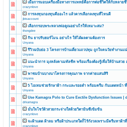
เมื่อการมอบเครื่องมือทางการแพทย์คือการต่อชีวิตให้กับหลายชี
0 Vote(s) - 0 out of 5 in Average
1
2
3
4
5
crazynlove
การลงทุนกองทุนคืออะไร แล้วควรเลือกลงทุนที่ไหนดี
0 Vote(s) - 0 out of 5 in Average
1
2
3
4
5
jbtsaccount
เลือกกรอบพระหลวงพ่อคูณอย่างไรให้เหมาะสม?
0 Vote(s) - 0 out of 5 in Average
1
2
3
4
5
thongdee
กิน ยาปรับฮอร์โมน อย่างไร ให้ได้ผลตามต้องการ
0 Vote(s) - 0 out of 5 in Average
1
2
3
4
5
Unyana
รีวิวฉบับย่อ 3 โครงการบ้านเดี่ยวแถวปทุม ถูกใจคนวัยทำงานแ
0 Vote(s) - 0 out of 5 in Average
1
2
3
4
5
Unyana
แนะนำการ มุงหลังคาเมทัลชีท พร้อมเรื่องต้องรู้เพื่อให้บ้านสวย 
0 Vote(s) - 0 out of 5 in Average
1
2
3
4
5
Unyana
พาชมบ้านบางนาโครงการคุณภาพ จากค่ายแสนสิริ
0 Vote(s) - 0 out of 5 in Average
1
2
3
4
5
Unyana
5 ไอเทมช่วยรักษาฝ้า กระและรอยดำ พร้อมครีม กันแดดหน้า ที่ใ
0 Vote(s) - 0 out of 5 in Average
1
2
3
4
5
Unyana
Use Kamagra Polo to Cure Eectile Dysfunction Issues |
0 Vote(s) - 0 out of 5 in Average
1
2
3
4
5
drkamagra
มั่นใจโชว์ผิวสวยกระจ่างใสด้วยวิตามินซีเข้มข้น
0 Vote(s) - 0 out of 5 in Average
1
2
3
4
5
crazynlove
จะฝ้าแดด ฝ้าลม หรือฝ้าประเภทใดก็ไร้กังวลเพราะมีครีมทาฝ้าที
0 Vote(s) - 0 out of 5 in Average
1
2
3
4
5
crazynlove