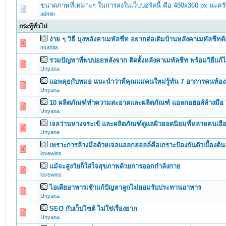
ขนาดภาพที่เหมาะๆ ในการลงในเว็บบอร์ดนี้ คือ 480x360 px นะคร
admin
กระทู้ทั่วไป
ง่าย ๆ วิธี มุงหลังคาเมทัลชีท อยากต่อเติมบ้านหลังคาเมทัลชีทต
0 Vote(s) - 0 out of 5 in Average
1
2
3
4
5
muthita
รวมปัญหาที่พบบ่อยหลังจาก ติดตั้งหลังคาเมทัลชีท พร้อมวิธีแก้
0 Vote(s) - 0 out of 5 in Average
1
2
3
4
5
Unyana
แอพคุยกับหมอ แนะนำว่าที่คุณแม่คนใหม่รู้ทัน 7 อาการคนท้
0 Vote(s) - 0 out of 5 in Average
1
2
3
4
5
Unyana
10 ผลิตภัณฑ์ทำความสะอาดและผลิตภัณฑ์ แอลกอฮอล์ล้างมือ
0 Vote(s) - 0 out of 5 in Average
1
2
3
4
5
Unyana
เจลว่านหางจระเข้ และผลิตภัณฑ์ดูแลผิวยอดนิยมที่หลายคนเลือ
0 Vote(s) - 0 out of 5 in Average
1
2
3
4
5
Unyana
เพราะการล้างมือด้วยเจลแอลกฮอลล์คือเกราะป้องกันตัวเบื้อง
0 Vote(s) - 0 out of 5 in Average
1
2
3
4
5
lovewins
แม้จะสูงวัยก็ใส่ใจสุขภาพด้วยการออกกำลังกาย
0 Vote(s) - 0 out of 5 in Average
1
2
3
4
5
lovewins
ไอเดียอาหารเช้าแก้ปัญหาลูกไม่ยอมรับประทานอาหาร
0 Vote(s) - 0 out of 5 in Average
1
2
3
4
5
Unyana
SEO กับเว็บไซต์ ไม่ใช่เรื่องยาก
0 Vote(s) - 0 out of 5 in Average
1
2
3
4
5
Unyana