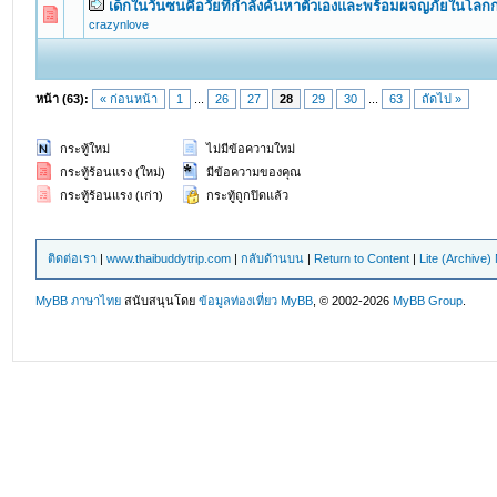
เด็กในวันซนคือวัยที่กำลังค้นหาตัวเองและพร้อมผจญภัยในโลกก
0 Vote(s) - 0 out of 5 in Average
1
2
3
4
5
crazynlove
หน้า (63):
« ก่อนหน้า
1
...
26
27
28
29
30
...
63
ถัดไป »
กระทู้ใหม่
ไม่มีข้อความใหม่
กระทู้ร้อนแรง (ใหม่)
มีข้อความของคุณ
กระทู้ร้อนแรง (เก่า)
กระทู้ถูกปิดแล้ว
ติดต่อเรา
|
www.thaibuddytrip.com
|
กลับด้านบน
|
Return to Content
|
Lite (Archive
MyBB ภาษาไทย
สนับสนุนโดย
ข้อมูลท่องเที่ยว
MyBB
, © 2002-2026
MyBB Group
.