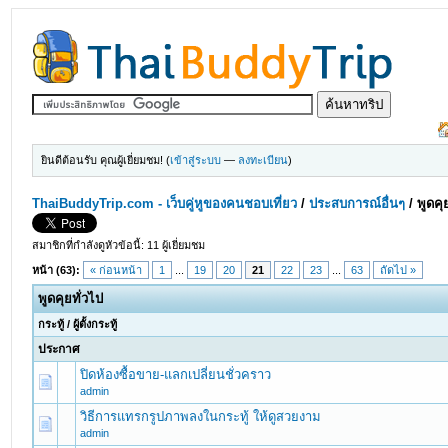
ยินดีต้อนรับ คุณผู้เยี่ยมชม! (
เข้าสู่ระบบ
—
ลงทะเบียน
)
ThaiBuddyTrip.com - เว็บคู่หูของคนชอบเที่ยว
/
ประสบการณ์อื่นๆ
/
พูดคุ
สมาชิกที่กำลังดูหัวข้อนี้: 11 ผู้เยี่ยมชม
หน้า (63):
« ก่อนหน้า
1
...
19
20
21
22
23
...
63
ถัดไป »
พูดคุยทั่วไป
กระทู้
/
ผู้ตั้งกระทู้
ประกาศ
ปิดห้องซื้อขาย-แลกเปลี่ยนชั่วคราว
admin
วิธีการแทรกรูปภาพลงในกระทู้ ให้ดูสวยงาม
admin