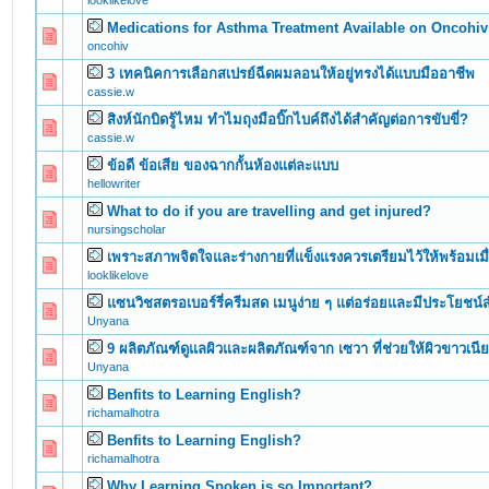
looklikelove
Medications for Asthma Treatment Available on Oncohiv
0 Vote(s) - 0 out of 5 in Average
1
2
3
4
5
oncohiv
3 เทคนิคการเลือกสเปรย์ฉีดผมลอนให้อยู่ทรงได้แบบมืออาชีพ
0 Vote(s) - 0 out of 5 in Average
1
2
3
4
5
cassie.w
สิงห์นักบิดรู้ไหม ทำไมถุงมือบิ๊กไบค์ถึงได้สำคัญต่อการขับขี่?
0 Vote(s) - 0 out of 5 in Average
1
2
3
4
5
cassie.w
ข้อดี ข้อเสีย ของฉากกั้นห้องแต่ละแบบ
0 Vote(s) - 0 out of 5 in Average
1
2
3
4
5
hellowriter
What to do if you are travelling and get injured?
0 Vote(s) - 0 out of 5 in Average
1
2
3
4
5
nursingscholar
เพราะสภาพจิตใจและร่างกายที่แข็งแรงควรเตรียมไว้ให้พร้อมเมื่อ
0 Vote(s) - 0 out of 5 in Average
1
2
3
4
5
looklikelove
แซนวิชสตรอเบอร์รี่ครีมสด เมนูง่าย ๆ แต่อร่อยและมีประโยชน
0 Vote(s) - 0 out of 5 in Average
1
2
3
4
5
Unyana
9 ผลิตภัณฑ์ดูแลผิวและผลิตภัณฑ์จาก เซวา ที่ช่วยให้ผิวขาวเนีย
0 Vote(s) - 0 out of 5 in Average
1
2
3
4
5
Unyana
Benfits to Learning English?
0 Vote(s) - 0 out of 5 in Average
1
2
3
4
5
richamalhotra
Benfits to Learning English?
0 Vote(s) - 0 out of 5 in Average
1
2
3
4
5
richamalhotra
Why Learning Spoken is so Important?