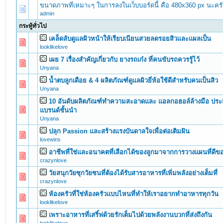
ขนาดภาพที่เหมาะๆ ในการลงในเว็บบอร์ดนี้ คือ 480x360 px นะคร
admin
กระทู้ทั่วไป
เคล็ดลับดูแลผิวหน้าให้เรียบเนียนสวยลดรอยสิวและแผลเป็น
0 Vote(s) - 0 out of 5 in Average
1
2
3
4
5
looklikelove
เผย 7 เรื่องสำคัญเกี่ยวกับ ยางรถเก๋ง ที่คนขับรถควรรู้ไว้
0 Vote(s) - 0 out of 5 in Average
1
2
3
4
5
Unyana
น้ำตบลูกเดือย & 4 ผลิตภัณฑ์ดูแลผิวยี่ห้อใช้ดีสำหรับคนเป็นสิว
0 Vote(s) - 0 out of 5 in Average
1
2
3
4
5
Unyana
10 อันดับผลิตภัณฑ์ทำความสะอาดและ แอลกอฮอล์ล้างมือ ประส
0 Vote(s) - 0 out of 5 in Average
1
2
3
4
5
แบรนด์ชั้นนำ
Unyana
ปลุก Passion และสร้างแรงบันดาลใจเพื่อต่อเติมฝัน
0 Vote(s) - 0 out of 5 in Average
1
2
3
4
5
lovewins
อาชีพที่ใช่และอนาคตที่เลือกได้ของลูกมาจากการวางแผนที่ดีขอ
0 Vote(s) - 0 out of 5 in Average
1
2
3
4
5
crazynlove
วัยสนุกวัยซุกวัยซนที่ต้องได้รับสารอาหารที่เพิ่มพลังอย่างเต็มที่
0 Vote(s) - 0 out of 5 in Average
1
2
3
4
5
crazynlove
ห้องครัวที่ใช่ห้องครัวแบบไหนที่ทำให้เราอยากทำอาหารทุกวัน
0 Vote(s) - 0 out of 5 in Average
1
2
3
4
5
looklikelove
เพราะอาหารที่เสริ์ฟด้วยรักเต็มไปด้วยพลังงานบวกที่ส่งถึงกัน
0 Vote(s) - 0 out of 5 in Average
1
2
3
4
5