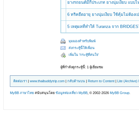
ยางรถยนต์มีกี่ประเภท ยางนุ่มเงียบ แบบ
6 ทริคยืดอายุ ยางนุ่มเงียบ ใช้คุ้มไม่ต้องเ
5 เหตุผลที่ทำให้ Turanza จาก BRIDGESTO
มุมมองสำหรับพิมพ์
ส่งกระทู้นี้ให้เพื่อน
เพิ่มใน 'กระทู้ที่สนใจ'
ผู้ที่กำลังดูกระทู้นี้: 1 ผู้เยี่ยมชม
ติดต่อเรา
|
www.thaibuddytrip.com
|
กลับด้านบน
|
Return to Content
|
Lite (Archive
MyBB ภาษาไทย
สนับสนุนโดย
ข้อมูลท่องเที่ยว
MyBB
, © 2002-2026
MyBB Group
.