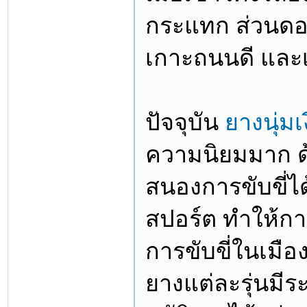
กระแทก ส่วนดอ
เกาะถนนดี และเ
ปัจจุบัน
ยางนุ่มเ
ความนิยมมาก ด
สนองการขับขี่ได
สปอร์ต ทำให้การ
การขับขี่ในเมือ
ยางแต่ละรุ่นมีร