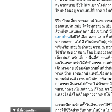
สะดวกสบาย จึงไม่น่าแปลกใจนักว่าเ
ใหม่พร้อมอยู่ จากแสนสิริ ราคาเริ
รีวิว บ้านเดี่ยว ราชพฤกษ์ โครงการ
ออกแบบทันสมัย ใส่ใจทุกรายละเอี
สิ่งหนึ่งที่แสนสะดุดตาเมื่อเข้ามา
แบบบ้าน
จึงมีให้เลือกหลายแบบ พื
ระบายอากาศได้ดี เป็นมิตรกับผู้สูง
พรั่งพร้อมด้วยสิ่งอำนวยความสะดว
ใช้ชีวิตสะดวกสบายโดยไม่ต้องออกน
เด็กเล่นสำหรับเด็ก ๆ พื้นที่ทำงานเ
คนในครอบครัวได้ทำกิจกรรมร่วมกั
เดินทางง่าย เชื่อมต่อหลายพื้นที่สำค
ทำเล บ้าน ราชพฤกษ์ แห่งนี้เชื่อม
รถยนต์ส่วนตัว เพราะใกล้ทางพิเศษศ
สามารถเดินทางไปยังรถไฟฟ้าสายสี
พยาบาลพระนั่งเกล้า 5.2 กิโลเมตร 
แหล่งไลฟ์สไตล์ก็อยู่ห่างจากเทสโก้
ความเพียบพร้อมทั้งในด้านการใช้ชี
การใช้ชีวิตสำหรับทุกคนในบ้าน ไม่ว