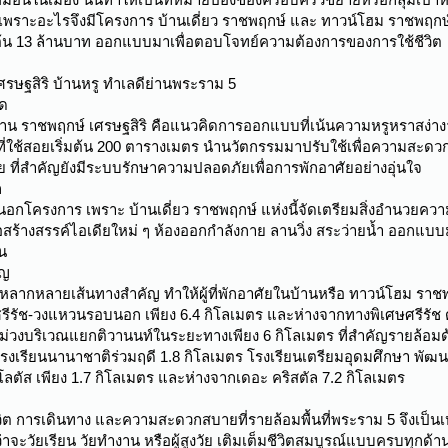
พราะอะไรจึงมีโครงการ บ้านเดี่ยว ราชพฤกษ์ และ ทาวน์โฮม ราชพฤกษ์ เ
่มต้น 13 ล้านบาท ออกแบบมาเพื่อตอบโจทย์ความต้องการของการใช้ชีวิต
เศรษฐสิริ บ้านหรู ทำเลดีย่านพระราม 5
ยด
ที่ บ้าน ราชพฤกษ์ เศรษฐสิริ คือแนวคิดการออกแบบที่เน้นความหรูหราสง่
้นที่ใช้สอยเริ่มต้น 200 ตารางเมตร นำนวัตกรรมมาปรับใช้เพื่อความสะ
วัย ที่สำคัญยังมีระบบรักษาความปลอดภัยเพื่อการพักอาศัยอย่างอุ่นใจ
ก
อกโครงการ เพราะ บ้านเดี่ยว ราชพฤกษ์ แห่งนี้จัดเตรียมสิ่งอำนวยค
พื่อสร้างสรรค์ไอเดียใหม่ ๆ ห้องออกกำลังกาย ลานวิ่ง สระว่ายน้ำ ออกแบบ
น
ัญ
ต่อหลากหลายเส้นทางสำคัญ ทำให้ผู้ที่พักอาศัยในบ้านหรือ ทาวน์โฮม รา
รีรัช-วงแหวนรอบนอก เพียง 6.4 กิโลเมตร และห่างจากทางพิเศษศรีรัช 
ม่วงบริเวณแยกติวานนท์ในระยะทางเพียง 6 กิโลเมตร ที่สำคัญรายล้
โรงเรียนนานาชาติร่วมฤดี 1.8 กิโลเมตร โรงเรียนเตรียมอุดมศึกษา พัฒ
 โลตัส เพียง 1.7 กิโลเมตร และห่างจากเดอะ คริสตัล 7.2 กิโลเมตร
วิต การเดินทาง และความสะดวกสบายที่รายล้อมพื้นที่พระราม 5 จึงเป็
่าจะวัยเรียน วัยทำงาน หรือผู้สูงวัย เติมเต็มชีวิตสมบูรณ์แบบครบทุก