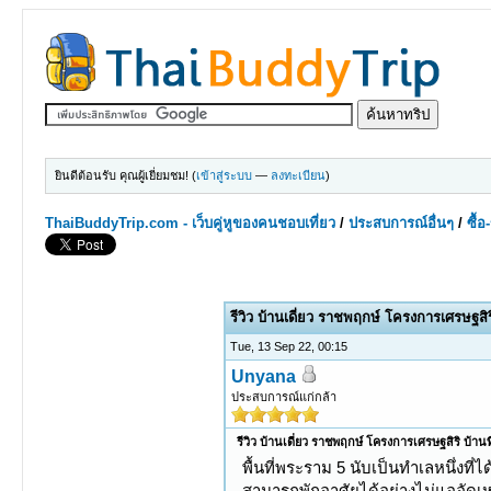
ยินดีต้อนรับ คุณผู้เยี่ยมชม! (
เข้าสู่ระบบ
—
ลงทะเบียน
)
ThaiBuddyTrip.com - เว็บคู่หูของคนชอบเที่ยว
/
ประสบการณ์อื่นๆ
/
ซื้
0 Votes - 0 Average
1
2
3
4
5
รีวิว บ้านเดี่ยว ราชพฤกษ์ โครงการเศรษฐสิร
Tue, 13 Sep 22, 00:15
Unyana
ประสบการณ์แก่กล้า
รีวิว บ้านเดี่ยว ราชพฤกษ์ โครงการเศรษฐสิริ บ้าน
พื้นที่พระราม 5 นับเป็นทำเลหนึ่งท
สามารถพักอาศัยได้อย่างไม่แออัดเ