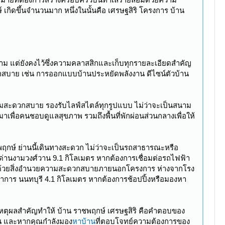
กิดขึ้นจำนวนมาก หนึ่งในนั้นคือ เศรษฐสิริ โครงการ บ้าน
างาม แต่ยังคงไว้ซึ่งความคลาสสิกและเก็บทุกรายละเอียดสำคัญ
ดวกสบาย เช่น การออกแบบบ้านประหยัดพลังงาน ดีไซน์ตัวบ้าน
วามสะดวกสบาย รองรับไลฟ์สไตล์ทุกรูปแบบ ไม่ว่าจะเป็นสนาม
มาเพื่อคนชอบดูแลสุขภาพ รวมถึงพื้นที่พักผ่อนส่วนกลางเพื่อให้
ชพฤกษ์ ย่านนี้เดินทางสะดวก ไม่ว่าจะเป็นรถสาธารณะหรือ
ด่านงามวงศ์วาน 9.1 กิโลเมตร หากต้องการเชื่อมต่อรถไฟฟ้า
อมด้วยสิ่งอำนวยความสะดวกสบายภายนอกโครงการ ห่างจากโรง
นาการ นนทบุรี 4.1 กิโลเมตร หากต้องการช้อปปิ้งหรือมองหา
นเหตุผลสำคัญทำให้ บ้าน ราชพฤกษ์ เศรษฐสิริ คือคำตอบของ
ด้าน และหากคุณกำลังมอง
หาบ้าน
ที่ตอบโจทย์ความต้องการของ