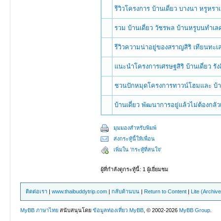
รีวิวโครงการ บ้านเดี่ยว บางนา หรูหร
รวม บ้านเดี่ยว วัชรพล บ้านหรูบนทำเ
รีวิวความน่าอยู่ของสราญสิริ เทียนทะ
แนะนำโครงการเศรษฐสิริ บ้านเดี่ยว ร
ชวนปักหมุดโครงการทาวน์โฮมและ บ้าน
บ้านเดี่ยว พัฒนาการอยู่แล้วไม่ต้องกล
มุมมองสำหรับพิมพ์
ส่งกระทู้นี้ให้เพื่อน
เพิ่มใน 'กระทู้ที่สนใจ'
ผู้ที่กำลังดูกระทู้นี้: 1 ผู้เยี่ยมชม
ติดต่อเรา
|
www.thaibuddytrip.com
|
กลับด้านบน
|
Return to Content
|
Lite (Archiv
MyBB ภาษาไทย
สนับสนุนโดย
ข้อมูลท่องเที่ยว
MyBB
, © 2002-2026
MyBB Group
.