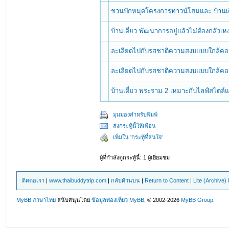
ชวนปักหมุดโครงการทาวน์โฮมและ บ้านเด
บ้านเดี่ยว พัฒนาการอยู่แล้วไม่ต้องกลัว
ละเลียดไปกับรสชาติความสงบแบบใกล้คอน
ละเลียดไปกับรสชาติความสงบแบบใกล้คอน
บ้านเดี่ยว พระราม 2 เหมาะกับไลฟ์สไตล์แ
มุมมองสำหรับพิมพ์
ส่งกระทู้นี้ให้เพื่อน
เพิ่มใน 'กระทู้ที่สนใจ'
ผู้ที่กำลังดูกระทู้นี้: 1 ผู้เยี่ยมชม
ติดต่อเรา
|
www.thaibuddytrip.com
|
กลับด้านบน
|
Return to Content
|
Lite (Archive
MyBB ภาษาไทย
สนับสนุนโดย
ข้อมูลท่องเที่ยว
MyBB
, © 2002-2026
MyBB Group
.