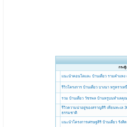
กระทู้
แนะนำคอนโดและ บ้านเดี่ยว รามคำแหง ต
รีวิวโครงการ บ้านเดี่ยว บางนา หรูหราเ
รวม บ้านเดี่ยว วัชรพล บ้านหรูบนทำเลค
รีวิวความน่าอยู่ของสราญสิริ เทียนทะเล 
ธรรมชาติ
แนะนำโครงการเศรษฐสิริ บ้านเดี่ยว รังส