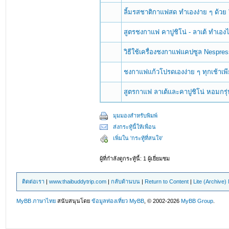
ลิ้มรสชาติกาแฟสด ทำเองง่าย ๆ ด้วย
สูตรชงกาแฟ คาปูชิโน่ - ลาเต้ ทำเอง
วิธีใช้เครื่องชงกาแฟแคปซูล Nespre
ชงกาแฟแก้วโปรดเองง่าย ๆ ทุกเช้าเพีย
สูตรกาแฟ ลาเต้และคาปูชิโน่ หอมกร
มุมมองสำหรับพิมพ์
ส่งกระทู้นี้ให้เพื่อน
เพิ่มใน 'กระทู้ที่สนใจ'
ผู้ที่กำลังดูกระทู้นี้: 1 ผู้เยี่ยมชม
ติดต่อเรา
|
www.thaibuddytrip.com
|
กลับด้านบน
|
Return to Content
|
Lite (Archive
MyBB ภาษาไทย
สนับสนุนโดย
ข้อมูลท่องเที่ยว
MyBB
, © 2002-2026
MyBB Group
.