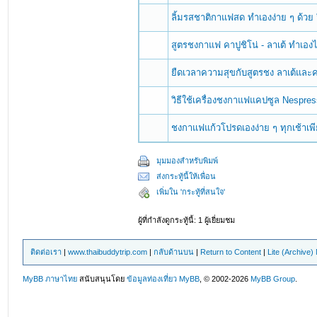
ลิ้มรสชาติกาแฟสด ทำเองง่าย ๆ ด้วย
สูตรชงกาแฟ คาปูชิโน่ - ลาเต้ ทำเอง
ยืดเวลาความสุขกับสูตรชง ลาเต้และคา
วิธีใช้เครื่องชงกาแฟแคปซูล Nespre
ชงกาแฟแก้วโปรดเองง่าย ๆ ทุกเช้าเพีย
มุมมองสำหรับพิมพ์
ส่งกระทู้นี้ให้เพื่อน
เพิ่มใน 'กระทู้ที่สนใจ'
ผู้ที่กำลังดูกระทู้นี้: 1 ผู้เยี่ยมชม
ติดต่อเรา
|
www.thaibuddytrip.com
|
กลับด้านบน
|
Return to Content
|
Lite (Archive
MyBB ภาษาไทย
สนับสนุนโดย
ข้อมูลท่องเที่ยว
MyBB
, © 2002-2026
MyBB Group
.