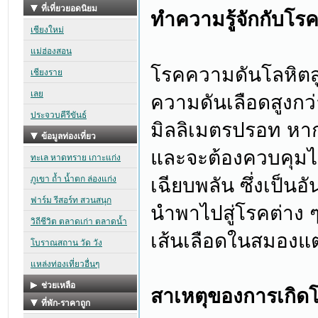
ทำความรู้จักกับโร
โรคความดันโลหิตส
ความดันเลือดสูงกว่า
มิลลิเมตรปรอท หากส
และจะต้องควบคุมไม
เฉียบพลัน ซึ่งเป็นอ
นำพาไปสู่โรคต่าง ๆ
เส้นเลือดในสมองแ
สาเหตุของการเกิด