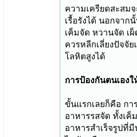
ความเครียดสะสมจะ
เรื้อรังได้ นอกจาก
เค็มจัด หวานจัด เผ็
ควรหลีกเลี่ยงปัจจั
โลหิตสูงได้
การป้องกันตนเองใ
ขั้นแรกเลยก็คือ ก
อาหารรสจัด ทั้งเค็
อาหารสำเร็จรูปที่ม