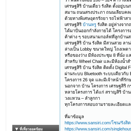
เศรษฐสิริ บ้านเดี่ยว รังสิต ตั้ง
สมาน ถนนสรงประภา ถนนเลียบคลองร
ด้วยทางพิเศษอุดรรัถยา รถไฟฟ้าส
เศรษฐสิริ
บ้านหรู
รังสิต อยู่ห่างจา
ได้มาปั่นออกกำลังกายได้ โครงการ
ค้าต่าง ๆ รอบสนามกอล์ฟที่ลูกบ้าน
เศรษฐสิริ บ้าน รังสิต มีสวนสวย ลา
ล่างเป็น Lobby ขนาดใหญ่ โถงเพดานส
หรือของว่าง มีห้องประชุม 8 ที่นั
สำหรับ Wheel Chair และมีห้องน้ำสำ
เศรษฐสิริ บ้าน รังสิต ติดตั้ง Dig
ผ่านระบบ Bluetooth ระบบเดียวกับ
โครงการ 26 จุด และมีเจ้าหน้าที่ร
นอกจาก บ้าน โครงการ เศรษฐสิริ กรุงเ
หลายโครงการ ได้แก่ สราญสิริ บ้านเด
วงแหวน – ลำลูกกา
ทุกโครงการสอบถามรายละเอียดและข
ที่มาข้อมูล
https://www.sansiri.com/โซน/รังสิ
https://www.sansiri.com/singlehous