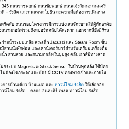
มายเลข 345 ถนนราชพฤกษ์ ถนนชัยพฤกษ์ ถนนแจ้งวัฒนะ ถนนศรี
ี – รังสิต และถนนพหลโยธิน สะดวกเมื่อต้องการเดินทาง
คันทรีคลับ ถนนรอบโครงการมีการแบ่งเลนจักรยานให้ผู้พักอาศัย
งสนามกอล์ฟรวมถึงสปอร์ตคลับได้สะดวก นอกจากนี้ยังมีร้าน
สระว่ายน้ำระบบเกลือ สระเด็ก Jacuzzi และ Steam Room ชั้น
ส่วนนั่งพักผ่อน และเคาน์เตอร์บาร์สำหรับเตรียมเครื่องดื่ม
ะว่ายน้ำ สวนสวย และสนามกอล์ฟในมุมสูง คลับเฮาส์มีทางลาด
กันขโมยระบบ Magnetic & Shock Sensor ในบ้านทุกหลัง ใช้บัตร
รโดยไม่ต้องไขกระจกแตะบัตร มี CCTV ตรงทางเข้าและภายใน
ครงการบ้านเดี่ยว บ้านแฝด และ
ทาวน์โฮม รังสิต
ให้เลือกอีก
ทาวน์โฮม รังสิต – คลอง 2 และสิริ เพลส ทาวน์โฮม รังสิต