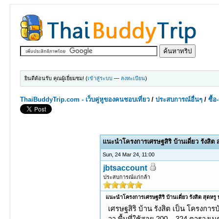
ยินดีต้อนรับ คุณผู้เยี่ยมชม! (
เข้าสู่ระบบ
—
ลงทะเบียน
)
ThaiBuddyTrip.com - เว็บคู่หูของคนชอบเที่ยว
/
ประสบการณ์อื่นๆ
/
ซื้
0 Votes - 0 Average
1
2
3
4
5
แนะนำโครงการเศรษฐสิริ บ้านเดี่ยว รังสิ
Sun, 24 Mar 24, 11:00
jbtsaccount
ประสบการณ์แก่กล้า
แนะนำโครงการเศรษฐสิริ บ้านเดี่ยว รังสิต สุดห
เศรษฐสิริ บ้าน รังสิต เป็น โครงการ
วา พื้นที่ใช้สอย 200 – 324 ตารางเ