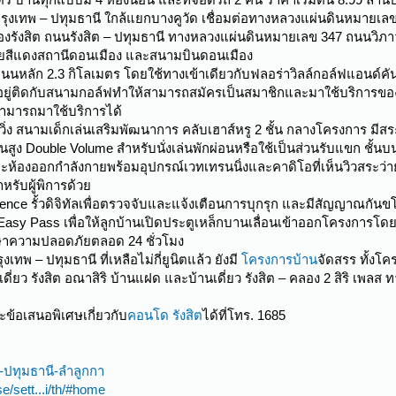
อยู่บนกรุงเทพ – ปทุมธานี ใกล้แยกบางคูวัด เชื่อมต่อทางหลวงแผ่นดินห
ังสิต ถนนรังสิต – ปทุมธานี ทางหลวงแผ่นดินหมายเลข 347 ถนนวิภาวด
ายสีแดงสถานีดอนเมือง และสนามบินดอนเมือง
กถนนหลัก 2.3 กิโลเมตร โดยใช้ทางเข้าเดียวกับฟลอร่าวิลล์กอล์ฟแอนด์
อยู่ติดกับสนามกอล์ฟทำให้สามารถสมัครเป็นสมาชิกและมาใช้บริการขอ
สามารถมาใช้บริการได้
นวิ่ง สนามเด็กเล่นเสริมพัฒนาการ คลับเฮาส์หรู 2 ชั้น กลางโครงการ มี
ูง Double Volume สำหรับนั่งเล่นพักผ่อนหรือใช้เป็นส่วนรับแขก ชั้นบนมี
่ง และห้องออกกำลังกายพร้อมอุปกรณ์เวทเทรนนิ่งและคาดิโอที่เห็นวิวสร
หรับผู้พิการด้วย
ital Fence รั้วดิจิทัลเพื่อตรวจจับและแจ้งเตือนการบุกรุก และมีสัญญาณ
 Easy Pass เพื่อให้ลูกบ้านเปิดประตูเหล็กบานเลื่อนเข้าออกโครงกา
ักษาความปลอดภัยตลอด 24 ชั่วโมง
ทพ – ปทุมธานี ที่เหลือไม่กี่ยูนิตแล้ว ยังมี
โครงการบ้าน
จัดสรร ทั้งโ
ี่ยว รังสิต อณาสิริ บ้านแฝด และบ้านเดี่ยว รังสิต – คลอง 2 สิริ เพลส 
้อเสนอพิเศษเกี่ยวกับ
คอนโด รังสิต
ได้ที่โทร. 1685
ต-ปทุมธานี-ลำลูกกา
e/sett...i/th/#home