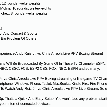
 12 rounds, welterweights
Molina, 10 rounds, welterweights
chez, 8 rounds, welterweights
g!
or Any Concert & Sports!
 Big Problem Of Others!
 experience Andy Ruiz Jr. vs Chris Arreola Live PPV Boxing Stream!
eams Will Be Broadcasted By Some Of In These Tv Channels- ESPN,
NBC, CBSC, FCS, ESP2 CBS, FOX, NBC, ESPN and so many.
r. vs Chris Arreola Live PPV Boxing streaming online game TV Chan
rtphone, Windows Phone, Tablet, MacBooks, Kindle Fire, Fire Phone, 
s To Watch Andy Ruiz Jr. vs Chris Arreola Live PPV Live Stream. So en
 That’s a Quick And Easy Setup. You won’t face any problem starti
 your internet-connected devices.