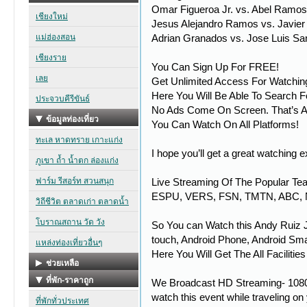
Omar Figueroa Jr. vs. Abel Ramos,
Jesus Alejandro Ramos vs. Javier 
Adrian Granados vs. Jose Luis San
You Can Sign Up For FREE!
Get Unlimited Access For Watchin
Here You Will Be Able To Search F
No Ads Come On Screen. That’s A
You Can Watch On All Platforms!
I hope you’ll get a great watching
Live Streaming Of The Popular T
ESPU, VERS, FSN, TMTN, ABC, 
So You can Watch this Andy Ruiz J
touch, Android Phone, Android Sma
Here You Will Get The All Facilitie
We Broadcast HD Streaming- 1080p,
watch this event while traveling on