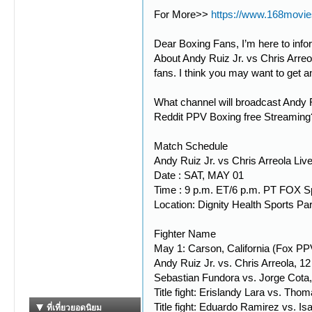
For More>>
https://www.168movie
Dear Boxing Fans, I’m here to info
About Andy Ruiz Jr. vs Chris Arreo
fans. I think you may want to get
What channel will broadcast Andy 
Reddit PPV Boxing free Streaming? 
Match Schedule
Andy Ruiz Jr. vs Chris Arreola Li
Date : SAT, MAY 01
Time : 9 p.m. ET/6 p.m. PT FOX 
Location: Dignity Health Sports Pa
Fighter Name
May 1: Carson, California (Fox PP
Andy Ruiz Jr. vs. Chris Arreola, 1
Sebastian Fundora vs. Jorge Cota,
Title fight: Erislandy Lara vs. Th
Title fight: Eduardo Ramirez vs. Is