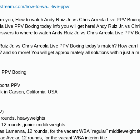
stream.com/how-to-wa...-live-ppv/
rm you, How to watch Andy Ruiz Jr. vs Chris Arreola Live PPV Boxing 
la Live PPV Boxing today info you will get here! Andy Ruiz Jr. vs Chr
 answers to where to watch Andy Ruiz Jr. vs Chris Arreola Live PPV 
Ruiz Jr. vs Chris Arreola Live PPV Boxing today’s match? How can I
and so more! You will get approximately all solutions within just a m
ve PPV Boxing
Sports PPV
rk in Carson, California, USA
V)
2 rounds, heavyweights
 12 rounds, junior middleweights
omas Lamanna, 12 rounds, for the vacant WBA "regular" middleweight tit
aac Avelar, 12 rounds, for the vacant WBA interim title