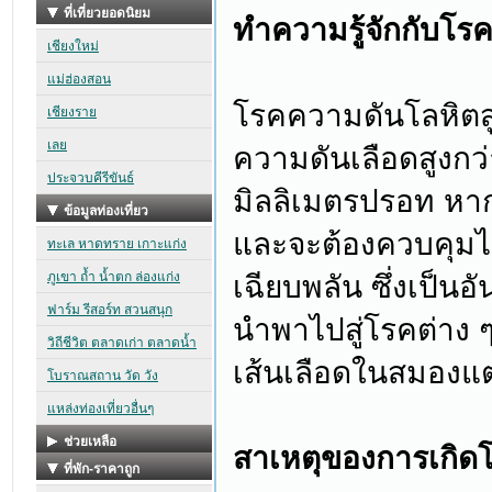
ทำความรู้จักกับโร
โรคความดันโลหิตส
ความดันเลือดสูงกว่า
มิลลิเมตรปรอท หากส
และจะต้องควบคุมไม
เฉียบพลัน ซึ่งเป็นอ
นำพาไปสู่โรคต่าง ๆ
เส้นเลือดในสมองแ
สาเหตุของการเกิด