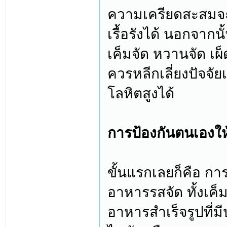
ความเครียดสะสมจะ
เรื้อรังได้ นอกจาก
เค็มจัด หวานจัด เผ็
ควรหลีกเลี่ยงปัจจั
โลหิตสูงได้
การป้องกันตนเองใ
ขั้นแรกเลยก็คือ ก
อาหารรสจัด ทั้งเค็
อาหารสำเร็จรูปที่ม