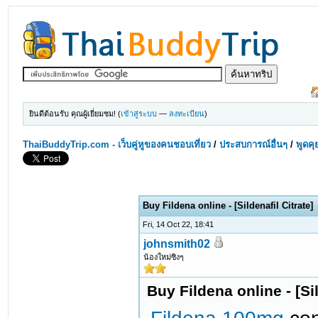
ยินดีต้อนรับ คุณผู้เยี่ยมชม! (
เข้าสู่ระบบ
—
ลงทะเบียน
)
ThaiBuddyTrip.com - เว็บคู่หูของคนชอบเที่ยว
/
ประสบการณ์อื่นๆ
/
พูดคุ
Buy Fildena online - [Sildenafil Citrate]
Fri, 14 Oct 22, 18:41
johnsmith02
น้องใหม่ซิงๆ
Buy Fildena online - [Sil