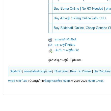
Buy Soma Online | No RX Needed | ph
Buy Artvigil 150mg Online with COD
Buy Sildenafil Online, Cheap Generic Ci
มุมมองสำหรับพิมพ์
ส่งกระทู้นี้ให้เพื่อน
เพิ่มใน 'กระทู้ที่สนใจ'
ผู้ที่กำลังดูกระทู้นี้: 1 ผู้เยี่ยมชม
ติดต่อเรา
|
www.thaibuddytrip.com
|
กลับด้านบน
|
Return to Content
|
Lite (Archive
MyBB ภาษาไทย
สนับสนุนโดย
ข้อมูลท่องเที่ยว
MyBB
, © 2002-2026
MyBB Group
.