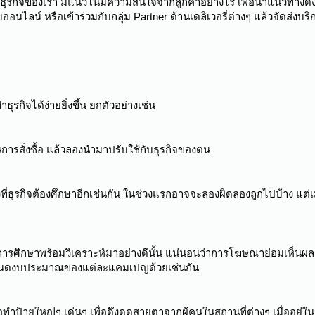
ธุรกิจของเรา มีแนวโน้มความสนใจจากลูกค้าอย่างไร เพื่อนำแนวทางดั
ลน์ หรือเข้าร่วมกับกลุ่ม Partner ด้านเดลิเวอรี่ต่างๆ แล้วจัดส่งบริก
รกิจได้ง่ายยิ่งขึ้น ยกตัวอย่างเช่น
การสั่งซื้อ แล้วลองนำมาปรับใช้กับธุรกิจของตน
่งที่ธุรกิจต้องศึกษาอีกเช่นกัน ในช่วงแรกอาจจะลองผิดลองถูกไปบ้าง แต่เมื
รศึกษาพร้อมวิเคราะห์มาอย่างดีนั้น แน่นอนว่าการโฆษณาย่อมเห็นผลอย
ำหนดงบประมาณของแต่ละแคมเปญด้วยเช่นกัน
ป้ายใหญ่ๆ เด่นๆ เพื่อดึงดูดสายตาจากผู้คนในสถานที่ต่างๆ เมื่ออยู่