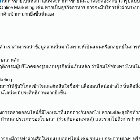
์
ในการขายเป็นหลัก ก่อนที่จะทำการขายนั้น อาจจะต้องศึกษาว่ารูปแบบ
ine Marketing เช่น หากเป็นธุรกิจอาหาร อาจจะมีบริการสั่งผ่านระบบออนไ
กค้าเข้ามามากยิ่งขึ้นนั่นเอง
ล้ว เราสามารถนำข้อมูลส่วนนั้นมาวิเคราะห์เป็นแผนหรือกลยุทธ์ในการทำธุ
ฆษณาหลัก
ฤติกรรมผู้บริโภคของรูปแบบธุรกิจนั้นเป็นหลัก ว่านิยมใช้ช่องทางไหนใน
keting
่อสารให้ผู้บริโภคเข้าใจและตัดสินใจซื้อผ่านสื่อออนไลน์อย่างไร นั่นคือสิ
ไลน์จะมีประสิทธิภาพมากยิ่งขึ้น
ทางการตลาดออนไลน์ก็มีโฆษณาที่แตกต่างกันออกไป หากแต่ละธุรกิจทำกา
าย, กำหนดประเภทของโฆษณา (ร่วมกับคอนเทนต์) และรวมไปถึงการก
าจจะมีการทำผ่านสื่อในรูปแบบออฟไลน์ เช่น รูปแบบกระดาษต่างๆ หรือทำ