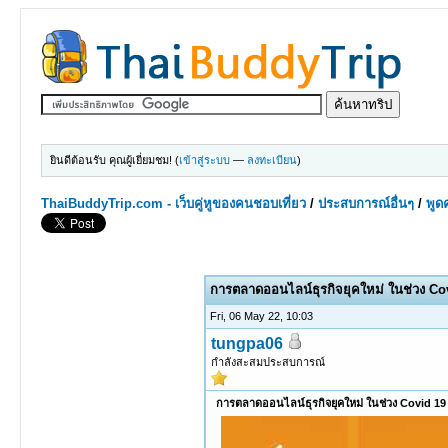
ยินดีต้อนรับ คุณผู้เยี่ยมชม! (
เข้าสู่ระบบ
—
ลงทะเบียน
)
ThaiBuddyTrip.com - เว็บคู่หูของคนชอบเที่ยว
/
ประสบการณ์อื่นๆ
/
พูดค
0 Votes - 0 Average
1
2
3
4
5
การตลาดออนไลน์ธุรกิจยุคใหม่ ในช่วง Co
Fri, 06 May 22, 10:03
tungpa06
กำลังสะสมประสบการณ์
การตลาดออนไลน์ธุรกิจยุคใหม่ ในช่วง Covid 19