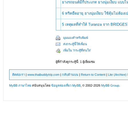
ยางรถยนต์มีกี่ประเภท ยางนุ่มเงียบ แบบ
6 ทริคยืดอายุ ยางนุ่มเงียบ ใช้คุ้มไม่ต้องเ
5 เหตุผลที่ทำให้ Turanza จาก BRIDGESTO
มุมมองสำหรับพิมพ์
ส่งกระทู้นี้ให้เพื่อน
เพิ่มใน 'กระทู้ที่สนใจ'
ผู้ที่กำลังดูกระทู้นี้: 1 ผู้เยี่ยมชม
ติดต่อเรา
|
www.thaibuddytrip.com
|
กลับด้านบน
|
Return to Content
|
Lite (Archive
MyBB ภาษาไทย
สนับสนุนโดย
ข้อมูลท่องเที่ยว
MyBB
, © 2002-2026
MyBB Group
.