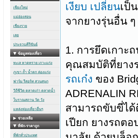
เงียบ เปลี่ยน
เป็
จากยางรุ่นอื่น ๆ
1. การยึดเกาะ
คุณสมบัติที่ยาง
รถเก๋ง
ของ Brid
ADRENALIN RE00
สามารถขับขี่ได
เปียก ยางรถตอ
มาลัย ด้วยบล็อ