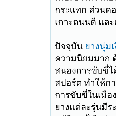
กระแทก ส่วนดอ
เกาะถนนดี และเ
ปัจจุบัน
ยางนุ่มเ
ความนิยมมาก ด
สนองการขับขี่ได
สปอร์ต ทำให้การ
การขับขี่ในเมือ
ยางแต่ละรุ่นมีร