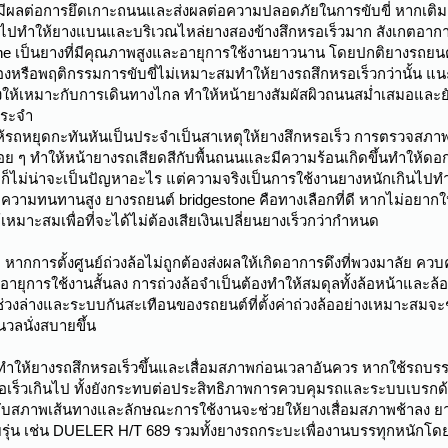
ีผลต่อการยึดเกาะถนนและส่งผลต่อความปลอดภัยในการขับขี่ หากเติ
ินไปทำให้ยางแบนและบริเวณไหล่ยางสองข้างสึกหรอเร็วมาก สังเกตอาก
 เป็นยางที่มีคุณภาพสูงและอายุการใช้งานยาวนาน โดยปกติยางรถยนต์
องหรือพฤติกรรมการขับขี่ไม่เหมาะสมทำให้ยางรถสึกหรอเร็วกว่านั้น แ
ให้เหมาะกับการเดินทางไกล ทำให้หน้ายางสัมผัสผิวถนนสม่ำเสมอและยัง
ประจำ
รถหยุดกะทันหันเป็นประจำเป็นสาเหตุให้ยางสึกหรอเร็ว การตรวจสภาพร
อย ๆ ทำให้หน้ายางรถเสียดสีกับพื้นถนนและมีความร้อนเกิดขึ้นทำให้ดอ
กก็ไม่น่าจะเป็นปัญหาอะไร แต่ความจริงเป็นการใช้งานยางหนักเกินไปทำให้
ะความทนทานสูง ยางรถยนต์ bridgestone คือทางเลือกที่ดี หากไม่อยากใ
มาะสมเพื่อที่จะได้ไม่ต้องเสียเงินเปลี่ยนยางเร็วกว่ากำหนด
 หากการตั้งศูนย์ถ่วงล้อไม่ถูกต้องส่งผลให้เกิดอาการดึงที่พวงมาลัย ควบ
ายุการใช้งานสั้นลง การถ่วงล้อจำเป็นต้องทำให้สมดุลทั้งล้อหน้าและล้อ
่วงล่างและระบบกันสะเทือนของรถยนต์ที่ตั้งค่าถ่วงล้ออย่างเหมาะสมจะช่
นวลนั่งสบายขึ้น
ห้ยางรถสึกหรอเร็วขึ้นและเสื่อมสภาพก่อนเวลาอันควร หากใช้รถบรรทุ
เร็วเกินไป ทั้งยังกระทบต่อประสิทธิภาพการควบคุมรถและระบบเบรกด้ว
กับสภาพเส้นทางและลักษณะการใช้งานจะช่วยให้ยางเสื่อมสภาพช้าลง ยาง
ยรุ่น เช่น DUELER H/T 689 รวมทั้งยางรถกระบะเพื่องานบรรทุกหนักโ