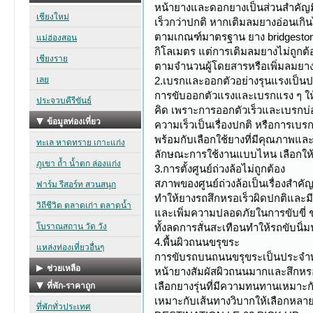
หน้ายางและดอกยางเป็นส่วนสำคัญม
เร็วกว่าปกติ หากเติมลมยางอ่อนเก
ตามเกณฑ์มาตรฐาน ยาง bridgestone
กิโลเมตร แต่การเติมลมยางไม่ถูกต้
ตามจำนวนผู้โดยสารหรือเพิ่มลมยาง
2.เบรกและออกตัวอย่างรุนแรงเป็น
การขับออกตัวแรงและเบรกแรง ๆ ให้
คิด เพราะการออกตัวเร็วและเบรกบ่
ความเร็วเป็นเรื่องปกติ หรือการเบร
พร้อมกับเลือกใช้ยางที่มีคุณภาพแล
ลักษณะการใช้งานแบบไหน เลือกให้เห
3.การตั้งศูนย์ถ่วงล้อไม่ถูกต้อง
สภาพของศูนย์ถ่วงล้อเป็นเรื่องสำคัญ
ทำให้ยางรถสึกหรอเร็วผิดปกติและมีอ
และเพิ่มความปลอดภัยในการขับขี่ ช
ทั้งลดการสั่นสะเทือนทำให้รถขับนิ่ม
4.พื้นผิวถนนขรุขระ
การขับรถบนถนนขรุขระเป็นประจำทำใ
หน้ายางสัมผัสผิวถนนมากและสึกหรอ
เลือกยางรุ่นที่มีความทนทานเหมาะ
เหมาะกับเส้นทางวิบากให้เลือกหลา