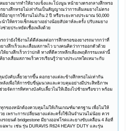
มลมยางมากทำให้ยางแข็งและโป่งนูน หน้ายางตรงกลางสึกหรอ
ารยางสึกหรอไม่เท่ากันเป็นสัญญาณว่าการเติมลมยางไม่ตรง
มีอายุการใช้งานไม่เกิน 2 ปี หรือระยะทางประมาณ 50,000
นะนำให้ตรวจเช็กลมยางอย่างน้อยสัปดาห์ละครั้ง ปรับลมยาง
ช่วยประหยัดเชื้อเพลิงด้วย
ถว่ายังใช้งานได้ดีส่งผลต่อการสึกหรอของยางรถมากกว่าที่
กยางสึกเร็วและเสื่อมสภาพไว บางคนคิดว่าการออกตัวด้วย
ยางสึกเร็วกว่าปกติ ทางที่ดีควรหลีกเลี่ยงพฤติกรรมเหล่านี้
ห้ยางเสื่อมสภาพเร็วควรเรียนรู้ว่ายางประเภทใดเหมาะกับ
คุมบังคับเลี้ยวยากขึ้น ดอกยางแต่ละข้างสึกหรอไม่เท่ากัน
หลังเพื่อให้การขับขี่นุ่มนวลและควบคุมอย่างมีประสิทธิภาพ
วยจัดการทิศทางบังคับเลี้ยวไม่ให้เอียงไปซ้ายหรือขวา พร้อม
กของหนักต้องควบคุมไม่ให้เกินเกณฑ์มาตรฐาน เพื่อไม่ให้
ย เพราะการเปลี่ยนยางแต่ละครั้งใช้เงินจำนวนไม่น้อย ควร
รถยนต์ bridgestone มียางออฟโรดและยางขับเคลื่อน 4 ล้อที่
ดยเฉพาะ เช่น รุ่น DURAVIS R624 HEAVY DUTY และรุ่น