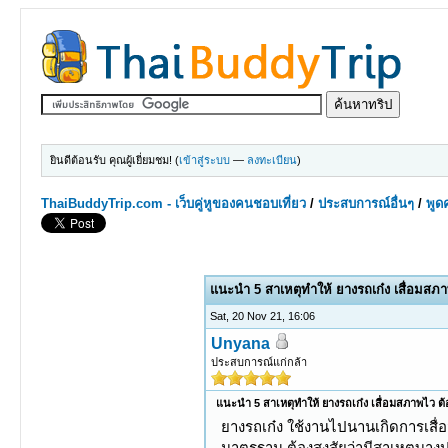
ยินดีต้อนรับ คุณผู้เยี่ยมชม! (
เข้าสู่ระบบ
—
ลงทะเบียน
)
ThaiBuddyTrip.com - เว็บคู่หูของคนชอบเที่ยว
/
ประสบการณ์อื่นๆ
/
พูดค
0 Votes - 0 Average
1
2
3
4
5
แนะนำ 5 สาเหตุทำให้ ยางรถเก๋ง เสื่อมสภาพ
Sat, 20 Nov 21, 16:06
Unyana
ประสบการณ์แก่กล้า
แนะนำ 5 สาเหตุทำให้ ยางรถเก๋ง เสื่อมสภาพไว ต้อ
ยางรถเก๋ง ใช้งานไปนานเกิดการเสื่
มาตรฐาน ต้องสงสัยว่ามีสาเหตุบาง