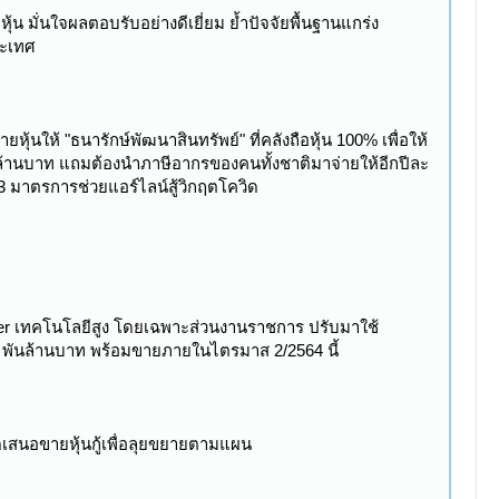
น มั่นใจผลตอบรับอย่างดีเยี่ยม ย้ำปัจจัยพื้นฐานแกร่ง
ระเทศ
ุ้นให้ "ธนารักษ์พัฒนาสินทรัพย์" ที่คลังถือหุ้น 100% เพื่อให้
ล้านบาท แถมต้องนำภาษีอากรของคนทั้งชาติมาจ่ายให้อีกปีละ
 3 มาตรการช่วยแอร์ไลน์สู้วิกฤตโควิด
fer เทคโนโลยีสูง โดยเฉพาะส่วนงานราชการ ปรับมาใช้
.5 พันล้านบาท พร้อมขายภายในไตรมาส 2/2564 นี้
ุดเสนอขายหุ้นกู้เพื่อลุยขยายตามแผน