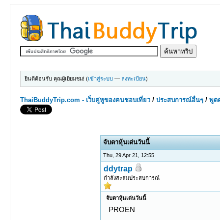
ยินดีต้อนรับ คุณผู้เยี่ยมชม! (
เข้าสู่ระบบ
—
ลงทะเบียน
)
ThaiBuddyTrip.com - เว็บคู่หูของคนชอบเที่ยว
/
ประสบการณ์อื่นๆ
/
พูดค
0 Votes - 0 Average
1
2
3
4
5
จับตาหุ้นเด่นวันนี้
Thu, 29 Apr 21, 12:55
ddytrap
กำลังสะสมประสบการณ์
จับตาหุ้นเด่นวันนี้
PROEN