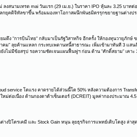
 ลงสนามเทรด mai วันแรก (29 เม.ย.) ในราคา IPO หุ้นละ 3.25 บาทต่อหุ้
ยุคดิจิทัลขาขึ้น พร้อมมองหาโอกาสผนึกพันธมิตรรุกขยายฐานต่างป
ึง "การบินไทย" กลับมาเป็นรัฐวิสาหกิจ อีกครั้ง ให้กองทุนวายุภักษ์ ขายห
มนาคม" ลุยค้านแหลก กระทบเพดานหนี้สาธารณะ เพิ่มเข้ามาทันที 3 แสน
ยยังไม่มีข้อสรุป รอความชัดเจนแผนฟื้นฟูฯ ก่อน ด้าน "ศักดิ์สยาม" เคาะ
loud service โตแรง คาดรายได้ส่วนนี้โต 50% หลังความต้องการ Trans
 ใหม่ต่อเนื่อง ด้านกองดาต้าเซ็นเตอร์ (DCREIT) มูลค่ากองประมาณ 4
นต่างปิโตรเคมี และ Stock Gain หนุน ลุยธุรกิจการแพทย์เติบโตสูง ล่าส