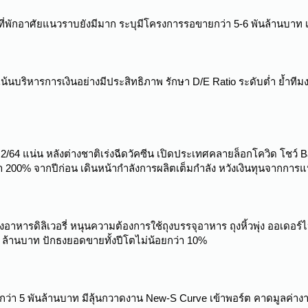
่พักอาศัยแนวราบยังมีมาก ระบุมีโครงการรอขายกว่า 5-6 พันล้านบาท เล
เน้นบริหารการเงินอย่างมีประสิทธิภาพ รักษา D/E Ratio ระดับต่ำ ย้ำท
64 แน่น หลังต่างชาติเร่งฉีดวัคซีน เปิดประเทศคลายล็อกโควิด โชว์ B
200% จากปีก่อน เดินหน้ากำลังการผลิตเต็มกำลัง หวังเงินทุนจากการ
ั่งอาหารดิลิเวอรี่ หนุนความต้องการใช้ถุงบรรจุอาหาร ถุงหิ้วพุ่ง ออเ
ย์ 5 ล้านบาท ปักธงยอดขายทั้งปีโตไม่น้อยกว่า 10%
ว่า 5 พันล้านบาท มีลุ้นกวาดงาน New-S Curve เข้าพอร์ต คาดมูลค่างาน