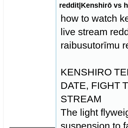
reddit|Kenshirō vs h
how to watch ke
live stream red
raibusutorīmu r
KENSHIRO TER
DATE, FIGHT T
STREAM
The light flywe
suspension to f