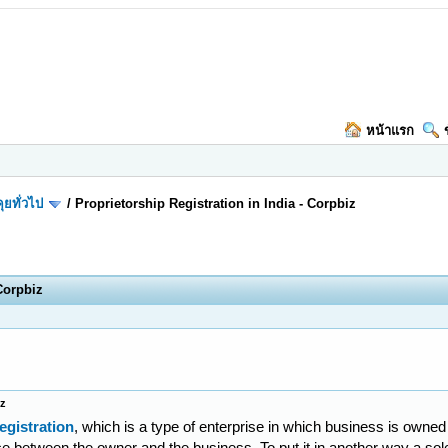
หน้าแรก
ุยทั่วไป
/
Proprietorship Registration in India - Corpbiz
 Corpbiz
iz
egistration
, which is a type of enterprise in which business is owned
ce between the owner and the business. To put it in another way a sole 