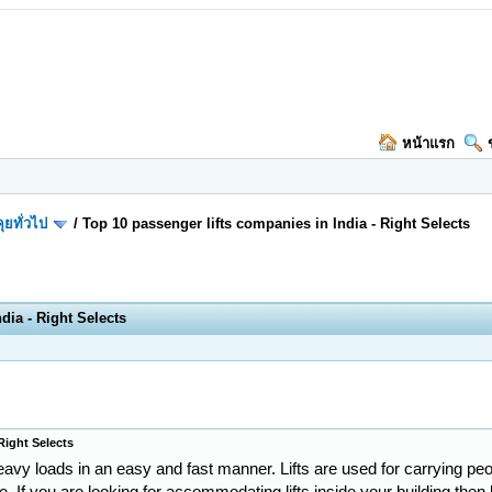
หน้าแรก
ุยทั่วไป
/
Top 10 passenger lifts companies in India - Right Selects
dia - Right Selects
Right Selects
 heavy loads in an easy and fast manner. Lifts are used for carrying 
ce. If you are looking for accommodating lifts inside your building th