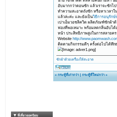
น้ำยาซักผ้าดีดี ที่หลายคนถามหา น
อับมากกว่าตอนซัก แล้วเราจะซักไปทำ
ทำความสะอาดถังซัก หรือหาเวลาในก
แล้วล่ะค่ะ และยังเป็น
วิธีการอนุรักษ์
เปาเอ็มวอชลิควิด ผลิตภัณฑ์ซักผ้าด
ฟองที่พอเหมาะ พร้อมลดกลิ่นอับได้อย่
หน้า ประสิทธิภาพสูงในการสลายคราบ
Website
http://www.paomwash.com
ติดตามกิจกรรมดีๆ ครั้งต่อไปได้ที
ซักผ้าด้วยเครื่องให้สะอาด
«
กระทู้ที่เก่ากว่า
|
กระทู้ที่ใหม่กว่า
»