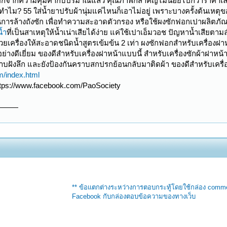
อกจากความคุ้มค่ากับปริมาณแล้ว คุณภาพก็สำคัญไม่น้อยไปกว่าราคาเลย
ไม? 55 ใส่น้ำยาปรับผ้านุ่มแค่ไหนก็เอาไม่อยู่ เพราะบางครั้งต้นเหตุข
ารล้างถังซัก เพื่อทำความสะอาดตัวกรอง หรือใช้ผงซักฟอกเปาผลิตภัณ
น้ำ
ที่เป็นสาเหตุให้น้ำเน่าเสียได้ง่าย แค่ใช้เปาเอ็มวอช ปัญหาน้ำเสี
้วยเครื่องให้สะอาดชนิดน้ำสูตรเข้มข้น 2 เท่า ผงซักฟอกสำหรับเครื่อง
างดีเยี่ยม ของดีสำหรับเครื่องฝาหน้าแบบนี้ สำหรับเครื่องซักผ้าฝาหน้าโด
ฝังลึก และยังป้องกันคราบสกปรกย้อนกลับมาติดผ้า ของดีสำหรับเครื่อง
/index.html
https://www.facebook.com/PaoSociety
** ข้อแตกต่างระหว่างการตอบกระทู้โดยใช้กล่อง comm
Facebook กับกล่องตอบข้อความของทางเว็บ