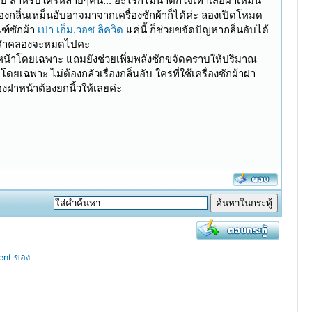
 สำหรับใครหลายๆคน... อะไรก็ไม่น่าตกใจเท่าเสื้อผ้าเหม็น
องกลิ่นเหม็นอับอาจมาจากเครื่องซักผ้าก็ได้ค่ะ ลองเปิดโหมด
ฑ์ซักผ้า
เปา เอ็ม.วอช ลิควิด
แค่นี้ ก็ช่วยขจัดปัญหากลิ่นอับได้
ยตามลำคลองจะหมดไปคะ
ฝาหน้าโดยเฉพาะ แถมยังช่วยเพิ่มพลังซักขจัดคราบให้ปริมาณ
ยเฉพาะ ไม่ต้องกลัวเรื่องกลิ่นอับ ใครที่ใช้เครื่องซักผ้าฝา
ฝาหน้าต้องยกนิ้วให้เลยค่ะ
ent ของ