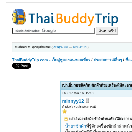
ยินดีต้อนรับ คุณผู้เยี่ยมชม! (
เข้าสู่ระบบ
—
ลงทะเบียน
)
ThaiBuddyTrip.com - เว็บคู่หูของคนชอบเที่ยว
/
ประสบการณ์อื่นๆ
/
ซื้
1 Votes - 5 Average
1
2
3
4
5
เปาเอ็มวอชลิควิด ซักผ้าด้วยเครื่องให้สะอ
Thu, 17 Mar 16, 15:18
minnyy12
กำลังสะสมประสบการณ์
เปาเอ็มวอชลิควิด ซักผ้าด้วยเครื่องให้สะอาด
น้ำยาซักผ้า
ที่รู้จักเครื่องซักผ้าฝาห