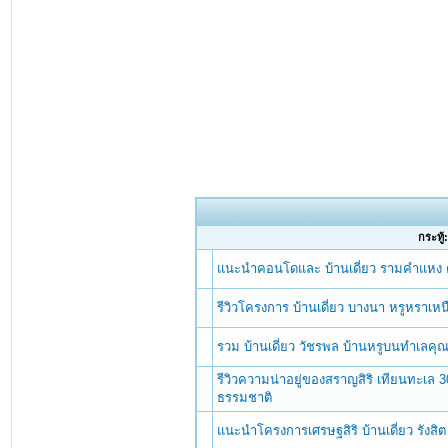
กระทู้
แนะนำคอนโดและ บ้านเดี่ยว รามคำแหง ต
รีวิวโครงการ บ้านเดี่ยว บางนา หรูหราเ
รวม บ้านเดี่ยว วัชรพล บ้านหรูบนทำเลค
รีวิวความน่าอยู่ของสราญสิริ เทียนทะเล 
ธรรมชาติ
แนะนำโครงการเศรษฐสิริ บ้านเดี่ยว รังส