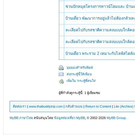
ชวนปักหมุดโครงการทาวน์โฮมและ บ้านเด
บ้านเดี่ยว พัฒนาการอยู่แล้วไม่ต้องกลัว
ละเลียดไปกับรสชาติความสงบแบบใกล้คอน
ละเลียดไปกับรสชาติความสงบแบบใกล้คอน
บ้านเดี่ยว พระราม 2 เหมาะกับไลฟ์สไตล์แ
มุมมองสำหรับพิมพ์
ส่งกระทู้นี้ให้เพื่อน
เพิ่มใน 'กระทู้ที่สนใจ'
ผู้ที่กำลังดูกระทู้นี้: 1 ผู้เยี่ยมชม
ติดต่อเรา
|
www.thaibuddytrip.com
|
กลับด้านบน
|
Return to Content
|
Lite (Archive
MyBB ภาษาไทย
สนับสนุนโดย
ข้อมูลท่องเที่ยว
MyBB
, © 2002-2026
MyBB Group
.