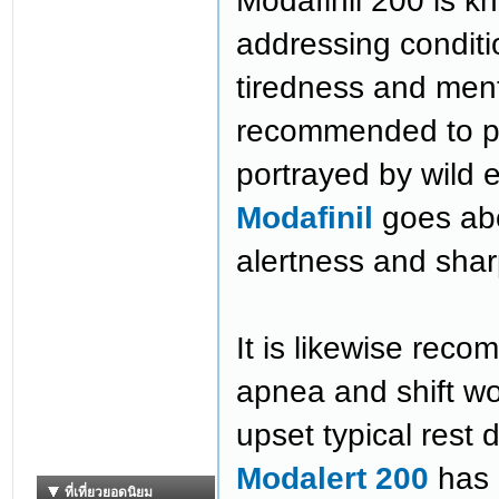
Modafinil 200 is kn
addressing condit
tiredness and men
recommended to pe
portrayed by wild e
Modafinil
goes abo
alertness and sha
It is likewise reco
apnea and shift wo
upset typical rest 
Modalert 200
has 