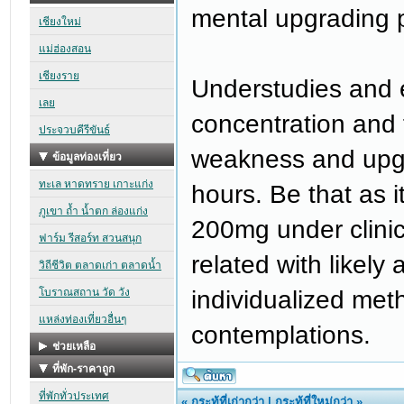
mental upgrading p
Understudies and e
concentration and f
weakness and upgr
hours. Be that as it
200mg under clinica
related with likely
individualized meth
contemplations.
«
กระทู้ที่เก่ากว่า
|
กระทู้ที่ใหม่กว่า
»