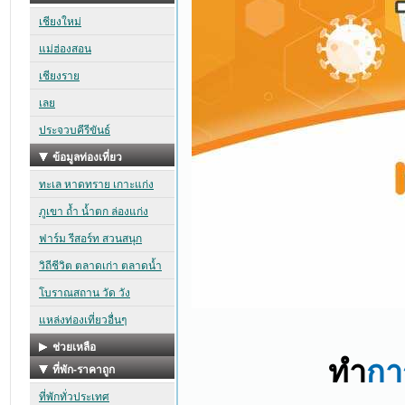
ทำ
กา