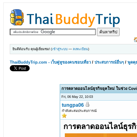
ยินดีต้อนรับ คุณผู้เยี่ยมชม! (
เข้าสู่ระบบ
—
ลงทะเบียน
)
ThaiBuddyTrip.com - เว็บคู่หูของคนชอบเที่ยว
/
ประสบการณ์อื่นๆ
/
พูดคุ
0 Votes - 0 Average
1
2
3
4
5
การตลาดออนไลน์ธุรกิจยุคใหม่ ในช่วง Cov
Fri, 06 May 22, 10:03
tungpa06
กำลังสะสมประสบการณ์
การตลาดออนไลน์ธุรกิ