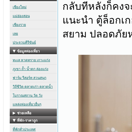
กลับทีหลังก็คงจ
แนะนำ ตู้ล็อกเก
สยาม ปลอดภัยห