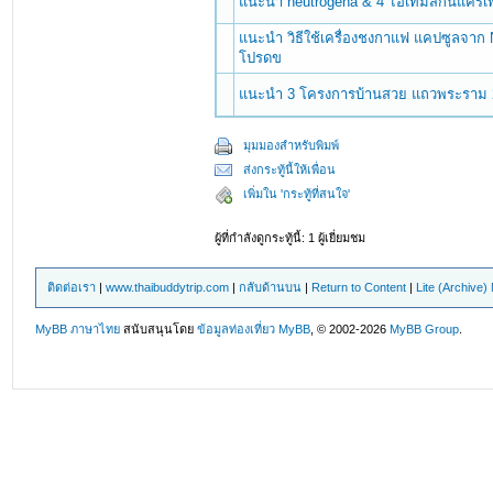
แนะนำ neutrogena & 4 ไอเทมสกินแคร์เพิ่
แนะนำ วิธีใช้เครื่องชงกาแฟ แคปซูลจาก N
โปรดข
แนะนำ 3 โครงการบ้านสวย แถวพระราม 2
มุมมองสำหรับพิมพ์
ส่งกระทู้นี้ให้เพื่อน
เพิ่มใน 'กระทู้ที่สนใจ'
ผู้ที่กำลังดูกระทู้นี้: 1 ผู้เยี่ยมชม
ติดต่อเรา
|
www.thaibuddytrip.com
|
กลับด้านบน
|
Return to Content
|
Lite (Archive
MyBB ภาษาไทย
สนับสนุนโดย
ข้อมูลท่องเที่ยว
MyBB
, © 2002-2026
MyBB Group
.