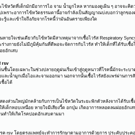
ข้หวัดที่เด็กมักมีอาการไอ จาม น้ำมูกไหล หากมองดูเผิน ๆ อาจจะคิดว
พราะอาการไข้หวัดธรรมดานี้อาจกำลังเป็นสัญญาณบ่งบอกว่าลูกของคุณอาจต
จะรู้และเข้าใจถึงภัยจากโรคนี้ว่ามันอันตรายเพียงใด
หายใจเช่นเดียวกับไข้หวัดมีสาเหตุมาจากเชื้อไวรัส Respiratory Syncytial
ร่างกายยังไม่มีภูมิคุ้มกันที่ดีพอจะจัดการกับไวรัส ทำให้เด็กที่ได้รับ
ฝอยอักเสบ
 rsv
ศเย็นชื้นโดยเฉพาะในช่วงปลายฤดูฝนเริ่มเข้าสู่ฤดูหนาวที่โรคนี้มักจะร
น้ำมูกเมื่อไอและจามออกมา นอกจากนั้นเชื้อไวรัสยังแพร่ผ่านการสัมผัสส
ชื้อได้
สดงส่วนใหญ่มักคล้ายกับการเป็นไข้หวัดในระยะฟักตัวหลังจากได้รับเชื้อมา
ห้เด็กหอบเหนื่อย หายใจมีเสียงวี้ด อกบุ๋ม เกิดอาการหลอดลมฝอยอักเสบซึ
ามจนทำให้เกิดโรคปอดอักเสบตามมา
กษาโรค rsv โดยตรงแพทย์จะทำการรักษาตามอาการด้วยการ ประคับประคองให้อ