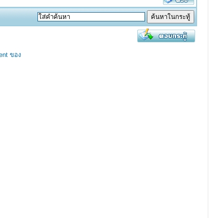
ent ของ