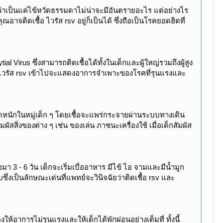
่าเป็นแค่ไข้หวัดธรรมดาไม่น่าจะมีอันตรายอะไร แต่อย่างไร
ิดเชื้อ ไวรัส rsv อยู่ก็เป็นได้ ซึ่งถือเป็นโรคยอดฮิตที่
 Virus ซึ่งสามารถติดเชื้อได้ทั้งในเด็กและผู้ใหญ่รวมถึงผู้สูง
เชื้อไวรัส rsv เข้าไปจะแสดงอาการจำเพาะของโรคที่รุนแรงและ
ะบาดหนักในหมู่เด็ก ๆ โดยเชื้อจะแพร่กระจายผ่านระบบทางเดิน
ิ่งของต่าง ๆ เช่น ของเล่น ภาชนะเครื่องใช้ เมื่อเด็กสัมผัส
 3 - 6 วัน เด็กจะเริ่มเบื่ออาหาร มีไข้ ไอ จามและมีน้ำมูก
่งเป็นลักษณะเด่นที่แพทย์จะวินิจฉัยว่าติดเชื้อ rsv และ
าการไม่รุนแรงและให้เด็กได้พักผ่อนอย่างเต็มที่ ทั้งนี้