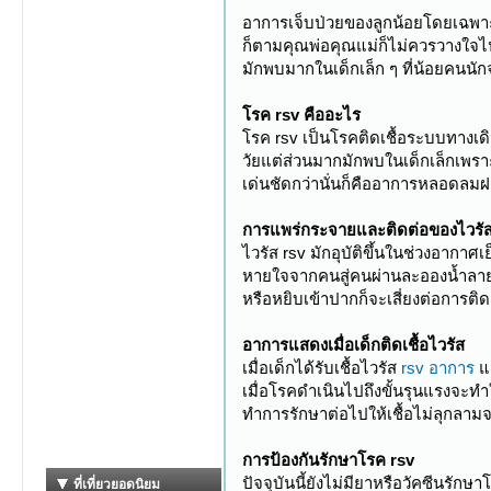
อาการเจ็บป่วยของลูกน้อยโดยเฉพาะไ
ก็ตามคุณพ่อคุณแม่ก็ไม่ควรวางใจไปเ
มักพบมากในเด็กเล็ก ๆ ที่น้อยคนนัก
โรค rsv คืออะไร
โรค rsv เป็นโรคติดเชื้อระบบทางเดิน
วัยแต่ส่วนมากมักพบในเด็กเล็กเพราะ
เด่นชัดกว่านั่นก็คืออาการหลอดลม
การแพร่กระจายและติดต่อของไวรัส
ไวรัส rsv มักอุบัติขึ้นในช่วงอากา
หายใจจากคนสู่คนผ่านละอองน้ำลายและ
หรือหยิบเข้าปากก็จะเสี่ยงต่อการติดเ
อาการแสดงเมื่อเด็กติดเชื้อไวรัส
เมื่อเด็กได้รับเชื้อไวรัส
rsv อาการ
แ
เมื่อโรคดำเนินไปถึงขั้นรุนแรงจะทำใ
ทำการรักษาต่อไปให้เชื้อไม่ลุกล
การป้องกันรักษาโรค rsv
ปัจจุบันนี้ยังไม่มียาหรือวัคซีนรั