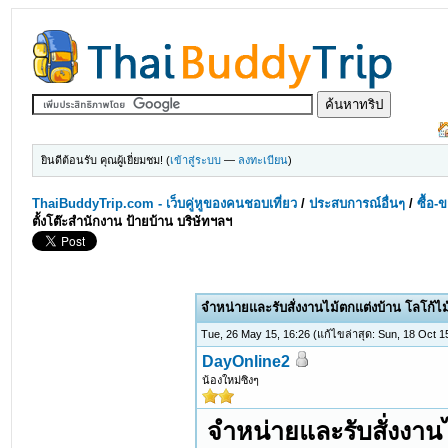
ยินดีต้อนรับ คุณผู้เยี่ยมชม! (
เข้าสู่ระบบ
—
ลงทะเบียน
)
ThaiBuddyTrip.com - เว็บคู่หูของคนชอบเที่ยว
/
ประสบการณ์อื่นๆ
/
ซื้อ-
ตั้งโต๊ะสำนักงาน ป้ายบ้าน บริษัทฯลฯ
1 Votes - 5 Average
1
2
3
4
5
จำหน่ายและรับสั่งงานไม้ตกแต่งบ้าน โลโก้ไม้
Tue, 26 May 15, 16:26
(แก้ไขล่าสุด: Sun, 18 Oct 
DayOnline2
น้องใหม่ซิงๆ
จำหน่ายและรับสั่งงานไ