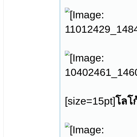
[size=15pt]
โลโก