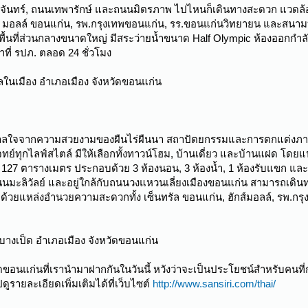
นศรีจันทร์, ถนนเทพารักษ์ และถนนมิตรภาพ ไปไหนก็เดินทางสะดวก แวด
กซ์ มอลล์ ขอนแก่น, รพ.กรุงเทพขอนแก่น, รร.ขอนแก่นวิทยายน และสนา
พื้นที่ส่วนกลางขนาดใหญ่ มีสระว่ายน้ำขนาด Half Olympic ห้องออกกำ
ที่ รปภ. ตลอด 24 ชั่วโมง
บลในเมือง อำเภอเมือง จังหวัดขอนแก่น
ันดาลใจจากความสวยงามของผืนไร่ผืนนา สถาปัตยกรรมและการตกแต่งภ
ย์ทุกไลฟ์สไตล์ มีให้เลือกทั้งทาวน์โฮม, บ้านเดี่ยว และบ้านแฝด โดยแปลน
ยรวม 127 ตารางเมตร ประกอบด้วย 3 ห้องนอน, 3 ห้องน้ำ, 1 ห้องรับแขก และห
ับถนนมะลิวัลย์ และอยู่ใกล้กับถนนวงแหวนเลี่ยงเมืองขอนแก่น สามารถเดิ
ด้วยแหล่งอำนวยความสะดวกทั้ง เซ็นทรัล ขอนแก่น, ฮักส์มอลล์, รพ.ก
บลบางเป็ด อำเภอเมือง จังหวัดขอนแก่น
หวัดขอนแก่นที่เรานำมาฝากกันในวันนี้ หวังว่าจะเป็นประโยชน์สำหรับคนที
ดูรายละเอียดเพิ่มเติมได้ที่เว็บไซต์
http://www.sansiri.com/thai/