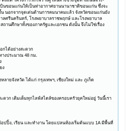
บินขอนแก่นให้เป็นท่าอากาศยานนานาชาติขอนแก่น ซึ่งจะ
งขึ้น นอกจากจุดเด่นด้านการคมนาคมแล้ว จังหวัดขอนแก่นยัง
าบาลศรีนครินทร์, โรงพยาบาลราชพฤกษ์ และโรงพยาบาล
นศึกษาทั้งของภาครัฐและเอกชน ดังนั้น จึงไม่ใช่เรื่อง
ออกได้อย่างสะดวก
ยะทางประมาณ 48 กม.
ง
ียง
ายจังหวัด ได้แก่ กรุงเทพฯ, เชียงใหม่ และ ภูเก็ต
สะดวก เติมเต็มทุกไลฟ์สไตล์ของครอบครัวยุคใหม่อยู่ วันนี้เรา
ปปิ้ง, เรียน และทำงาน โดยแปลนห้องเริ่มต้นแบบ 1A มีพื้นที่