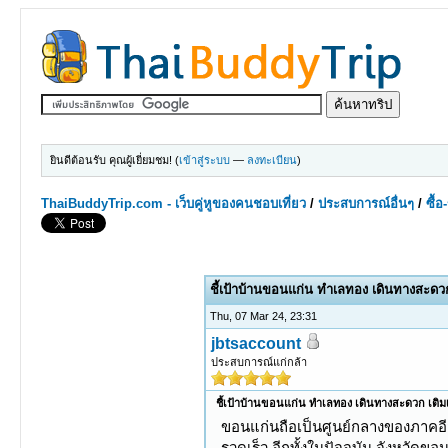
ยินดีต้อนรับ คุณผู้เยี่ยมชม! (
เข้าสู่ระบบ
—
ลงทะเบียน
)
ThaiBuddyTrip.com - เว็บคู่หูของคนชอบเที่ยว
/
ประสบการณ์อื่นๆ
/
ซื้
0 Votes - 0 Average
1
2
3
4
5
ชี้เป้าบ้านขอนแก่น ทำเลทอง เดินทางสะดวก
Thu, 07 Mar 24, 23:31
jbtsaccount
ประสบการณ์แก่กล้า
ชี้เป้าบ้านขอนแก่น ทำเลทอง เดินทางสะดวก เติม
ขอนแก่นถือเป็นศูนย์กลางของภาคอี
รวดเร็ว อีกทั้งในปัจจุบัน จังหว