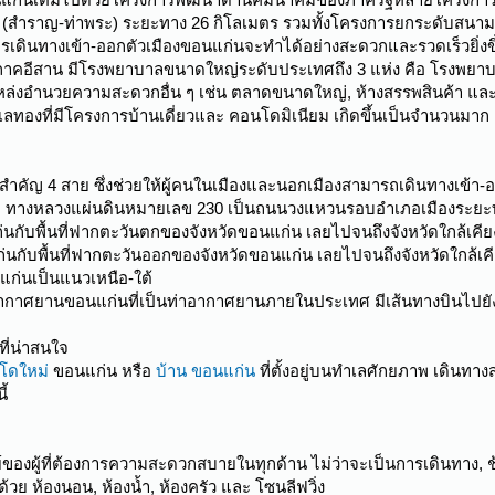
(สำราญ-ท่าพระ) ระยะทาง 26 กิโลเมตร รวมทั้งโครงการยกระดับสนาม
การเดินทางเข้า-ออกตัวเมืองขอนแก่นจะทำได้อย่างสะดวกและรวดเร็วยิ่
ภาคอีสาน มีโรงพยาบาลขนาดใหญ่ระดับประเทศถึง 3 แห่ง คือ โรงพย
่งอำนวยความสะดวกอื่น ๆ เช่น ตลาดขนาดใหญ่, ห้างสรรพสินค้า และสถา
เลทองที่มีโครงการบ้านเดี่ยวและ คอนโดมิเนียม เกิดขึ้นเป็นจำนวนมาก
ำคัญ 4 สาย ซึ่งช่วยให้ผู้คนในเมืองและนอกเมืองสามารถเดินทางเข้า-
ื่อว่า ทางหลวงแผ่นดินหมายเลข 230 เป็นถนนวงแหวนรอบอำเภอเมืองระ
แก่นกับพื้นที่ฟากตะวันตกของจังหวัดขอนแก่น เลยไปจนถึงจังหวัดใกล้เคีย
แก่นกับพื้นที่ฟากตะวันออกของจังหวัดขอนแก่น เลยไปจนถึงจังหวัดใกล้เค
แก่นเป็นแนวเหนือ-ใต้
อากาศยานขอนแก่นที่เป็นท่าอากาศยานภายในประเทศ มีเส้นทางบินไปยังหล
ี่น่าสนใจ
โดใหม่
ขอนแก่น หรือ
บ้าน ขอนแก่น
ที่ตั้งอยู่บนทำเลศักยภาพ เดินทาง
ี้
องผู้ที่ต้องการความสะดวกสบายในทุกด้าน ไม่ว่าจะเป็นการเดินทาง, ช้อ
ย ห้องนอน, ห้องน้ำ, ห้องครัว และ โซนลีฟวิ่ง