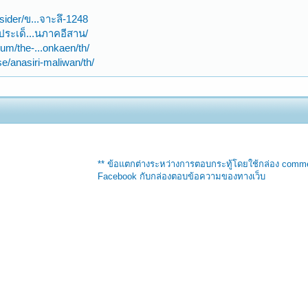
sider/ข...จาะลึ-1248
-ประเด็...นภาคอีสาน/
um/the-...onkaen/th/
e/anasiri-maliwan/th/
** ข้อแตกต่างระหว่างการตอบกระทู้โดยใช้กล่อง comm
Facebook กับกล่องตอบข้อความของทางเว็บ