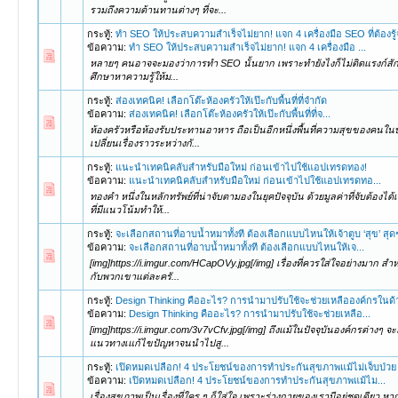
กระทู้:
ทำ SEO ให้ประสบความสำเร็จไม่ยาก! แจก 4 เครื่องมือ SEO ที่ต้องรู้
ข้อความ:
ทำ SEO ให้ประสบความสำเร็จไม่ยาก! แจก 4 เครื่องมือ ...
หลายๆ คนอาจจะมองว่าการทำ SEO นั้นยาก เพราะทำยังไงก็ไม่ติดแรงก์สักที ซึ
ศึกษาหาความรู้ให้ม...
กระทู้:
ส่องเทคนิค! เลือกโต๊ะห้องครัวให้เป๊ะกับพื้นที่ที่จำกัด
ข้อความ:
ส่องเทคนิค! เลือกโต๊ะห้องครัวให้เป๊ะกับพื้นที่ที่จ...
ห้องครัวหรือห้องรับประทานอาหาร ถือเป็นอีกหนึ่งพื้นที่ความสุขของคนในบ้า
เปลี่ยนเรื่องราวระหว่างกั...
กระทู้:
แนะนำเทคนิคลับสำหรับมือใหม่ ก่อนเข้าไปใช้แอปเทรดทอง!
ข้อความ:
แนะนำเทคนิคลับสำหรับมือใหม่ ก่อนเข้าไปใช้แอปเทรดทอ...
ทองคำ หนึ่งในหลักทรัพย์ที่น่าจับตามองในยุคปัจจุบัน ด้วยมูลค่าที่จับต้อง
ที่มีแนวโน้มทำให้...
กระทู้:
จะเลือกสถานที่อาบน้ำหมาทั้งที ต้องเลือกแบบไหนให้เจ้าตูบ ‘สุข’ สุด
ข้อความ:
จะเลือกสถานที่อาบน้ำหมาทั้งที ต้องเลือกแบบไหนให้เจ...
[img]https://i.imgur.com/HCapOVy.jpg[/img] เรื่องที่ควรใส่ใจอย่างมาก 
กับพวกเขาแต่ละครั...
กระทู้:
Design Thinking คืออะไร? การนำมาปรับใช้จะช่วยเหลือองค์กรในด
ข้อความ:
Design Thinking คืออะไร? การนำมาปรับใช้จะช่วยเหลือ...
[img]https://i.imgur.com/3v7vCfv.jpg[/img] ถึงแม้ในปัจจุบันองค์กรต่า
แนวทางเแก้ไขปัญหาจนนำไปสู...
กระทู้:
เปิดหมดเปลือก! 4 ประโยชน์ของการทำประกันสุขภาพแม้ไม่เจ็บป่วย
ข้อความ:
เปิดหมดเปลือก! 4 ประโยชน์ของการทำประกันสุขภาพแม้ไม...
เรื่องสุขภาพเป็นเรื่องที่ใคร ๆ ก็ใส่ใจ เพราะร่างกายของเรามีอยู่ชุดเดีย