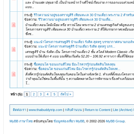
และ บ้านแฝด ปทุมธานี เป็นบ้านหน้ากว้างดีไซน์เรียบง่าย การออกแบบส่วนหน้
แบบ...
กระทู้:
รีวิวความน่าอยู่ของสราญสิริ เทียนทะเล 30 บ้านเดี่ยว พระราม 2 สำหร
ข้อความ:
รีวิวความน่าอยู่ของสราญสิริ เทียนทะเล 30 บ้านเดี่ย...
บ้านเดี่ยว คอนโดมิเนียม หรือ ทาวน์โฮม พระราม 2 ย่านเศรษฐกิจสำคัญของกรุ
โครงการสราญสิริ เทียนทะเล 30 บ้านเดี่ยว พระราม 2 ที่ให้บรรยากาศเหมือนยกต
ซึ่งช...
กระทู้:
แนะนำโครงการเศรษฐสิริ บ้านเดี่ยว รังสิต สุดหรู บรรยากาศสนามกอล์
ข้อความ:
แนะนำโครงการเศรษฐสิริ บ้านเดี่ยว รังสิต สุดหรู บรร...
เศรษฐสิริ บ้าน รังสิต เป็น โครงการบ้านเดี่ยว 2 ชั้น สไตล์ Modern Classic เรี
แบบบ้านให้เลือก 4 แบบ บนที่ดินเริ่มต้น 52.20 – 106.92 ตารางวา พื้นที่ใช้สอ
กระทู้:
ซื้อคอนโด ขอนแก่นดีไหม มีอะไรควรรู้ก่อนตัดสินใจลงทุน
ข้อความ:
ซื้อคอนโด ขอนแก่นดีไหม มีอะไรควรรู้ก่อนตัดสินใจลงท...
สิ่งที่ควรรู้ก่อนตัดสินใจลงทุนกับคอนโดในต่างจังหวัด 1. ทำเลที่ตั้งของโครงกา
ว่าถ้าคุณไม่ใช่คนในพื้นที่นั้น ๆ ความผิดพลาดในการพิจารณาเรื่องทำเลก็ย่อม
โ...
หน้า (5):
1
2
3
4
5
ถัดไป »
ติดต่อเรา
|
www.thaibuddytrip.com
|
กลับด้านบน
|
Return to Content
|
Lite (Archive
MyBB ภาษาไทย
สนับสนุนโดย
ข้อมูลท่องเที่ยว
MyBB
, © 2002-2026
MyBB Group
.