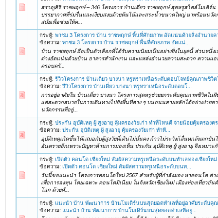
สราญสิริ ราชพฤกษ์ – 346 โครงการ บ้านเดี่ยว ราชพฤกษ์ สุดหรูสไตล์โมเดิร์น
บรรยากาศที่ร่มรื่นและเงียบสงบด้วยต้นไม้และสระน้ำขนาดใหญ่ มาพร้อมนวั
สมัยเพื่อช่วยให้ค...
กระทู้:
พาชม 3 โครงการ บ้าน ราชพฤกษ์ พื้นที่ศักยภาพ อัดแน่นด้วยสิ่งอำนว
ข้อความ:
พาชม 3 โครงการ บ้าน ราชพฤกษ์ พื้นที่ศักยภาพ อัดแน่...
บ้าน ราชพฤกษ์ ถือเป็นตัวเลือกที่ได้รับความนิยมเป็นอย่างยิ่งในยุคนี้ ส่วนหนึ่ง
ต่างอัดแน่นด้วยบ้าน อาคารสำนักงาน และแหล่งอำนวยความสะดวก ความแออัดท
ครอบครั...
กระทู้:
รีวิวโครงการ บ้านเดี่ยว บางนา หรูหราเหนือระดับตอบโจทย์คุณภาพชีวิต
ข้อความ:
รีวิวโครงการ บ้านเดี่ยว บางนา หรูหราเหนือระดับตอบโ...
การอยู่อาศัยใน บ้านเดี่ยว บางนา โครงการสุดหรูช่วยยกระดับคุณภาพชีวิตในฝัน
แต่สะดวกสบายในการเดินทางไปยังพื้นที่ต่าง ๆ บนถนนสายหลักได้อย่างง่ายดาย
นวัตกรรมที่อยู่...
กระทู้:
ประกัน อุบัติเหตุ ผู้ สูงอายุ คุ้มครองวัยเก๋า ทำที่ไหนดี จ่ายน้อยคุ้มครอง
ข้อความ:
ประกัน อุบัติเหตุ ผู้ สูงอายุ คุ้มครองวัยเก๋า ทำที...
อุบัติเหตุเกิดขึ้นได้เสมอกับผู้สูงวัยที่เดินไม่มั่นคง ก้าวไม่ระวังก็ลื่นหกล้มตกบั
อันตรายอีกเพราะปัญหาด้านการมองเห็น ประกัน อุบัติเหตุ ผู้ สูงอายุ จึงเหมาะกับผ
กระทู้:
เปิดตัว คอนโด เชียงใหม่ สัมผัสความหรูเหนือระดับบนทำเลทองเชียงใหม่
ข้อความ:
เปิดตัว คอนโด เชียงใหม่ สัมผัสความหรูเหนือระดับบนท...
วันนี้ขอแนะนำ โครงการคอนโดใหม่ 2567 สำหรับผู้ที่กำลังมอง หาคอนโด ต่างจ
เพื่อการลงทุน โดยเฉพาะ คอนโดมิเนียม ในจังหวัดเชียงใหม่ เมืองท่องเที่ยวอ
โลก ด้วยศั...
กระทู้:
แนะนำ บ้าน พัฒนาการ บ้านโมเดิร์นบนสุดยอดทำเลที่อยู่อาศัยระดับค
ข้อความ:
แนะนำ บ้าน พัฒนาการ บ้านโมเดิร์นบนสุดยอดทำเลที่อยู...