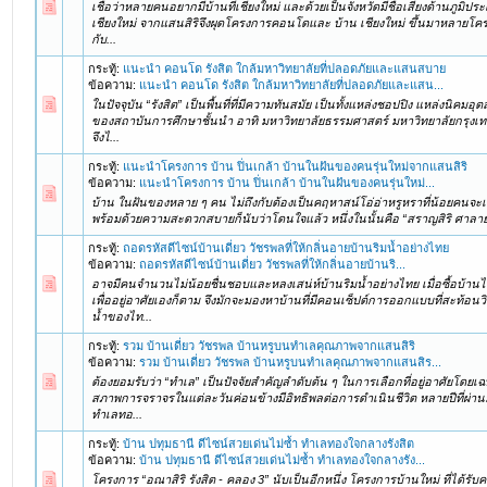
เชื่อว่าหลายคนอยากมีบ้านที่เชียงใหม่ และด้วยเป็นจังหวัดมีชื่อเสียงด้านภูมิ
เชียงใหม่ จากแสนสิริจึงผุดโครงการคอนโดและ บ้าน เชียงใหม่ ขึ้นมาหลายโครง
กับ...
กระทู้:
แนะนำ คอนโด รังสิต ใกล้มหาวิทยาลัยที่ปลอดภัยและแสนสบาย
ข้อความ:
แนะนำ คอนโด รังสิต ใกล้มหาวิทยาลัยที่ปลอดภัยและแสน...
ในปัจจุบัน “รังสิต” เป็นพื้นที่ที่มีความทันสมัย เป็นทั้งแหล่งชอปปิง แหล่งนิคมอุ
ของสถาบันการศึกษาชั้นนำ อาทิ มหาวิทยาลัยธรรมศาสตร์ มหาวิทยาลัยกรุงเท
จึงไ...
กระทู้:
แนะนำโครงการ บ้าน ปิ่นเกล้า บ้านในฝันของคนรุ่นใหม่จากแสนสิริ
ข้อความ:
แนะนำโครงการ บ้าน ปิ่นเกล้า บ้านในฝันของคนรุ่นใหม่...
บ้าน ในฝันของหลาย ๆ คน ไม่ถึงกับต้องเป็นคฤหาสน์โอ่อ่าหรูหราที่น้อยคนจะเอื้อ
พร้อมด้วยความสะดวกสบายก็นับว่าโดนใจแล้ว หนึ่งในนั้นคือ “สราญสิริ ศาลายา - 
กระทู้:
ถอดรหัสดีไซน์บ้านเดี่ยว วัชรพลที่ให้กลิ่นอายบ้านริมน้ำอย่างไทย
ข้อความ:
ถอดรหัสดีไซน์บ้านเดี่ยว วัชรพลที่ให้กลิ่นอายบ้านริ...
อาจมีคนจำนวนไม่น้อยชื่นชอบและหลงเสน่ห์บ้านริมน้ำอย่างไทย เมื่อซื้อบ้านไม
เพื่ออยู่อาศัยเองก็ตาม จึงมักจะมองหาบ้านที่มีคอนเซ็ปต์การออกแบบที่สะท้อ
น้ำของไท...
กระทู้:
รวม บ้านเดี่ยว วัชรพล บ้านหรูบนทำเลคุณภาพจากแสนสิริ
ข้อความ:
รวม บ้านเดี่ยว วัชรพล บ้านหรูบนทำเลคุณภาพจากแสนสิร...
ต้องยอมรับว่า “ทำเล” เป็นปัจจัยสำคัญลำดับต้น ๆ ในการเลือกที่อยู่อาศัยโดยเฉพ
สภาพการจราจรในแต่ละวันค่อนข้างมีอิทธิพลต่อการดำเนินชีวิต หลายปีที่ผ่านม
ทำเลทอ...
กระทู้:
บ้าน ปทุมธานี ดีไซน์สวยเด่นไม่ซ้ำ ทำเลทองใจกลางรังสิต
ข้อความ:
บ้าน ปทุมธานี ดีไซน์สวยเด่นไม่ซ้ำ ทำเลทองใจกลางรัง...
โครงการ “อณาสิริ รังสิต - คลอง 3” นับเป็นอีกหนึ่ง โครงการบ้านใหม่ ที่ได้รับ