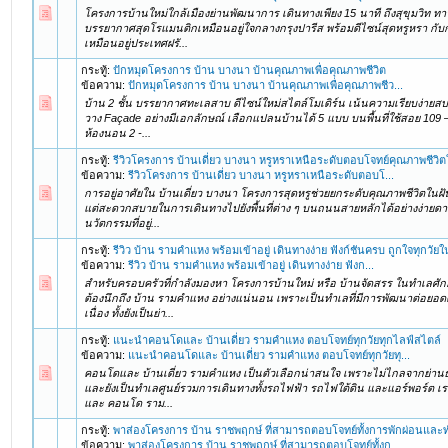
โครงการบ้านใหม่ใกล้เมืองย่านพัฒนาการ เดินทางเพียง 15 นาที ถึงสุขุมวิท ท
บรรยากาศสุดโรแมนติกเหมือนอยู่ใจกลางกรุงปารีส พร้อมดีไซน์สุดหรูหรา กับก
เหมือนอยู่ประเทศฝรั...
กระทู้:
ปักหมุดโครงการ บ้าน บางนา บ้านคุณภาพเพื่อคุณภาพชีวิต
ข้อความ:
ปักหมุดโครงการ บ้าน บางนา บ้านคุณภาพเพื่อคุณภาพชีว...
บ้าน 2 ชั้น บรรยากาศทะเลสาบ ดีไซน์ใหม่สไตล์โมเดิร์น เน้นความเรียบง่ายส
วาง Façade อย่างมีเอกลักษณ์ เลือกแปลนบ้านได้ 5 แบบ บนพื้นที่ใช้สอย 109 
ห้องนอน 2 -...
กระทู้:
รีวิวโครงการ บ้านเดี่ยว บางนา หรูหราเหนือระดับตอบโจทย์คุณภาพชีวิต
ข้อความ:
รีวิวโครงการ บ้านเดี่ยว บางนา หรูหราเหนือระดับตอบโ...
การอยู่อาศัยใน บ้านเดี่ยว บางนา โครงการสุดหรูช่วยยกระดับคุณภาพชีวิตในฝัน
แต่สะดวกสบายในการเดินทางไปยังพื้นที่ต่าง ๆ บนถนนสายหลักได้อย่างง่ายดาย
นวัตกรรมที่อยู่...
กระทู้:
รีวิว บ้าน รามคำแหง พร้อมเข้าอยู่ เดินทางง่าย ฟังก์ชันครบ ถูกใจทุกวั
ข้อความ:
รีวิว บ้าน รามคำแหง พร้อมเข้าอยู่ เดินทางง่าย ฟังก...
สำหรับครอบครัวที่กำลังมองหา โครงการบ้านใหม่ หรือ บ้านจัดสรร ในทำเลศ
ต้องนึกถึง บ้าน รามคำแหง อย่างแน่นอน เพราะเป็นทำเลที่มีการพัฒนาต่อย
เนื่อง ทั้งยังเป็นย่า...
กระทู้:
แนะนำคอนโดและ บ้านเดี่ยว รามคำแหง ตอบโจทย์ทุกวัยทุกไลฟ์สไตล์
ข้อความ:
แนะนำคอนโดและ บ้านเดี่ยว รามคำแหง ตอบโจทย์ทุกวัยทุ...
คอนโดและ บ้านเดี่ยว รามคำแหง เป็นตัวเลือกน่าสนใจ เพราะไม่ไกลจากย่านธ
และยังเป็นทำเลศูนย์รวมการเดินทางทั้งรถไฟฟ้า รถไฟใต้ดิน และแอร์พอร์ต เร
และ คอนโด ราม...
กระทู้:
พาส่องโครงการ บ้าน ราชพฤกษ์ ที่สามารถตอบโจทย์ทั้งการพักผ่อนแล
ข้อความ:
พาส่องโครงการ บ้าน ราชพฤกษ์ ที่สามารถตอบโจทย์ทั้งก...