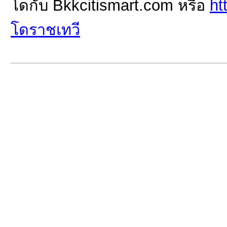
โดกับ Bkkcitismart.com หรือ
ht
โดราชเทวี