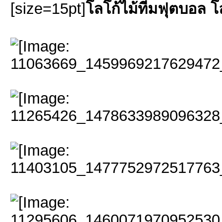
[size=15pt]
โลโก้ไม้ทีมฟุตบอล โล