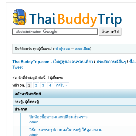
ยินดีต้อนรับ คุณผู้เยี่ยมชม! (
เข้าสู่ระบบ
—
ลงทะเบียน
)
ThaiBuddyTrip.com - เว็บคู่หูของคนชอบเที่ยว
/
ประสบการณ์อื่นๆ
/
ซื้
Tweet
สมาชิกที่กำลังดูหัวข้อนี้: 4 ผู้เยี่ยมชม
หน้า (4):
1
2
3
4
ถัดไป »
อสังหาริมทรัพย์
กระทู้
/
ผู้ตั้งกระทู้
ประกาศ
ปิดห้องซื้อขาย-แลกเปลี่ยนชั่วคราว
admin
วิธีการแทรกรูปภาพลงในกระทู้ ให้ดูสวยงาม
admin