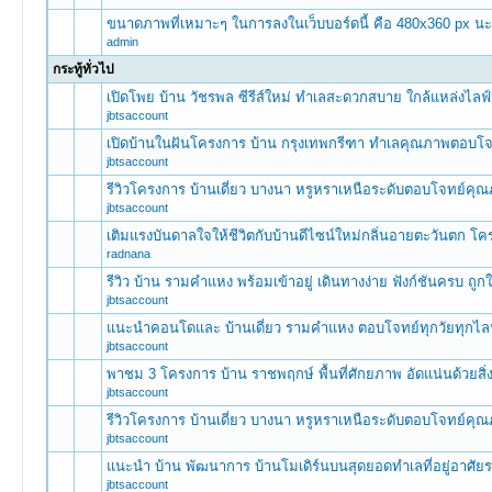
ขนาดภาพที่เหมาะๆ ในการลงในเว็บบอร์ดนี้ คือ 480x360 px นะ
admin
กระทู้ทั่วไป
เปิดโพย บ้าน วัชรพล ซีรีส์ใหม่ ทำเลสะดวกสบาย ใกล้แหล่งไลฟ์ส
0 Vote(s) -
jbtsaccount
เปิดบ้านในฝันโครงการ บ้าน กรุงเทพกรีฑา ทำเลคุณภาพตอบโจท
0 Vote(s) -
jbtsaccount
รีวิวโครงการ บ้านเดี่ยว บางนา หรูหราเหนือระดับตอบโจทย์คุณ
0 Vote(s) -
jbtsaccount
เติมแรงบันดาลใจให้ชีวิตกับบ้านดีไซน์ใหม่กลิ่นอายตะวันตก โ
0 Vote(s) -
radnana
รีวิว บ้าน รามคำแหง พร้อมเข้าอยู่ เดินทางง่าย ฟังก์ชันครบ ถู
0 Vote(s) -
jbtsaccount
แนะนำคอนโดและ บ้านเดี่ยว รามคำแหง ตอบโจทย์ทุกวัยทุกไลฟ
0 Vote(s) -
jbtsaccount
พาชม 3 โครงการ บ้าน ราชพฤกษ์ พื้นที่ศักยภาพ อัดแน่นด้วย
0 Vote(s) -
jbtsaccount
รีวิวโครงการ บ้านเดี่ยว บางนา หรูหราเหนือระดับตอบโจทย์คุณ
0 Vote(s) -
jbtsaccount
แนะนำ บ้าน พัฒนาการ บ้านโมเดิร์นบนสุดยอดทำเลที่อยู่อาศั
0 Vote(s) -
jbtsaccount