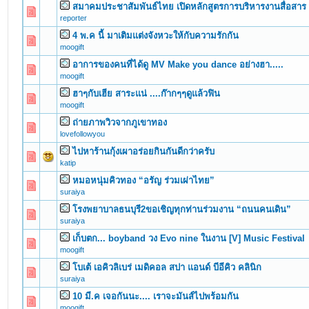
สมาคมประชาสัมพันธ์ไทย เปิดหลักสูตรการบริหารงานสื่อสาร
0 Vote(s) - 0 out of 5 in Average
1
2
3
4
5
reporter
4 พ.ค นี้ มาเติมแต่งจังหวะให้กับความรักกัน
0 Vote(s) - 0 out of 5 in Average
1
2
3
4
5
moogift
อาการของคนที่ได้ดู MV Make you dance อย่างฮา.....
0 Vote(s) - 0 out of 5 in Average
1
2
3
4
5
moogift
ฮาๆกับเฮีย สาระแน่ ....ก๊ากๆๆดูแล้วฟิน
0 Vote(s) - 0 out of 5 in Average
1
2
3
4
5
moogift
ถ่ายภาพวิวจากภูเขาทอง
0 Vote(s) - 0 out of 5 in Average
1
2
3
4
5
lovefollowyou
ไปหาร้านกุ้งเผาอร่อยกินกันดีกว่าครับ
0 Vote(s) - 0 out of 5 in Average
1
2
3
4
5
katip
หมอหนุ่มคิวทอง “อรัญ ร่วมเผ่าไทย”
0 Vote(s) - 0 out of 5 in Average
1
2
3
4
5
suraiya
โรงพยาบาลธนบุรี2ขอเชิญทุกท่านร่วมงาน “ถนนคนเดิน”
0 Vote(s) - 0 out of 5 in Average
1
2
3
4
5
suraiya
เก็บตก... boyband วง Evo nine ในงาน [V] Music Festival
0 Vote(s) - 0 out of 5 in Average
1
2
3
4
5
moogift
โบเต้ เอคิวลิเบร่ เมดิคอล สปา แอนด์ บีอีคิว คลินิก
0 Vote(s) - 0 out of 5 in Average
1
2
3
4
5
suraiya
10 มี.ค เจอกันนะ.... เราจะมันส์ไปพร้อมกัน
0 Vote(s) - 0 out of 5 in Average
1
2
3
4
5
moogift