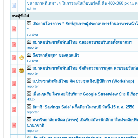
ขนาดภาพที่เหมาะๆ ในการลงในเว็บบอร์ดนี้ คือ 480x360 px นะค
admin
กระทู้ทั่วไป
เปิดงานโครงการ “ รักษ์สุขภาพผู้ประกอบการร้านอาหารหน้า
0 Vote(s) - 0 out of 5 in Average
1
2
3
4
5
”
suraiya
สมาคมประชาสัมพันธ์ไทย ฉลองครบรอบวันก่อตั้งสมาคมฯ
0 Vote(s) - 0 out of 5 in Average
1
2
3
4
5
reporter
ถึงเวลาคุ้มสุดๆ ของคุณแล้ว
0 Vote(s) - 0 out of 5 in Average
1
2
3
4
5
suraiya
สมาคมประชาสัมพันธ์ไทย จัดกิจกรรมการกุศล ครบรอบวันก่อ
0 Vote(s) - 0 out of 5 in Average
1
2
3
4
5
reporter
ส.ประชาสัมพันธ์ไทย จัด ประชุมเชิงปฏิบัติการ (Workshop)
0 Vote(s) - 0 out of 5 in Average
1
2
3
4
5
reporter
เพื่อนๆครับ ใครเคยใช้บริการ Google Streetview บ้าง มีเรื่
0 Vote(s) - 0 out of 5 in Average
1
2
3
4
5
-BLz-
ฮิตาชิ ‘Savings Sale’ ครั้งเดียวในรอบปี วันนี้-15 ก.ค. 2556
0 Vote(s) - 0 out of 5 in Average
1
2
3
4
5
reporter
มหาวิทยาลัยมหิดล (สาทร) เปิดรับสมัครนักศึกษาใหม่ระดับป
0 Vote(s) - 0 out of 5 in Average
1
2
3
4
5
นานาชาติ
reporter