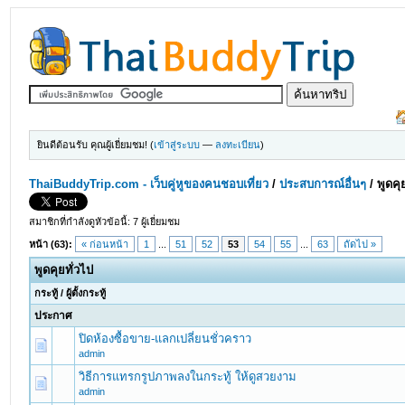
ยินดีต้อนรับ คุณผู้เยี่ยมชม! (
เข้าสู่ระบบ
—
ลงทะเบียน
)
ThaiBuddyTrip.com - เว็บคู่หูของคนชอบเที่ยว
/
ประสบการณ์อื่นๆ
/
พูดคุ
สมาชิกที่กำลังดูหัวข้อนี้: 7 ผู้เยี่ยมชม
หน้า (63):
« ก่อนหน้า
1
...
51
52
53
54
55
...
63
ถัดไป »
พูดคุยทั่วไป
กระทู้
/
ผู้ตั้งกระทู้
ประกาศ
ปิดห้องซื้อขาย-แลกเปลี่ยนชั่วคราว
admin
วิธีการแทรกรูปภาพลงในกระทู้ ให้ดูสวยงาม
admin