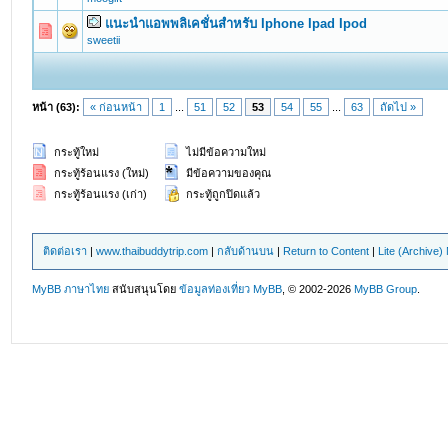
แนะนำแอพพลิเคชั่นสำหรับ Iphone Ipad Ipod
0 Vote(s) - 0 out of 5 in Average
1
2
3
4
5
sweetii
หน้า (63):
« ก่อนหน้า
1
...
51
52
53
54
55
...
63
ถัดไป »
กระทู้ใหม่
ไม่มีข้อความใหม่
กระทู้ร้อนแรง (ใหม่)
มีข้อความของคุณ
กระทู้ร้อนแรง (เก่า)
กระทู้ถูกปิดแล้ว
ติดต่อเรา
|
www.thaibuddytrip.com
|
กลับด้านบน
|
Return to Content
|
Lite (Archive
MyBB ภาษาไทย
สนับสนุนโดย
ข้อมูลท่องเที่ยว
MyBB
, © 2002-2026
MyBB Group
.