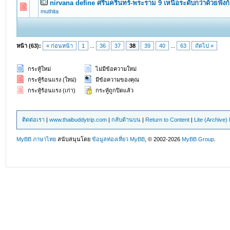
nirvana define ศรีนครินทร์-พระราม 9 เหนือระดับกว่าด้วยฟังก์
0 Vote(s) - 0 out of 5 in Average
1
2
3
4
5
muthita
หน้า (63):
« ก่อนหน้า
1
...
36
37
38
39
40
...
63
ถัดไป »
กระทู้ใหม่
ไม่มีข้อความใหม่
กระทู้ร้อนแรง (ใหม่)
มีข้อความของคุณ
กระทู้ร้อนแรง (เก่า)
กระทู้ถูกปิดแล้ว
ติดต่อเรา
|
www.thaibuddytrip.com
|
กลับด้านบน
|
Return to Content
|
Lite (Archive
MyBB ภาษาไทย
สนับสนุนโดย
ข้อมูลท่องเที่ยว
MyBB
, © 2002-2026
MyBB Group
.