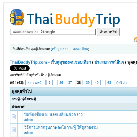
ยินดีต้อนรับ คุณผู้เยี่ยมชม! (
เข้าสู่ระบบ
—
ลงทะเบียน
)
ThaiBuddyTrip.com - เว็บคู่หูของคนชอบเที่ยว
/
ประสบการณ์อื่นๆ
/
พูดคุ
สมาชิกที่กำลังดูหัวข้อนี้: 7 ผู้เยี่ยมชม
หน้า (63):
« ก่อนหน้า
1
...
36
37
38
39
40
...
63
ถัดไป »
พูดคุยทั่วไป
กระทู้
/
ผู้ตั้งกระทู้
ประกาศ
ปิดห้องซื้อขาย-แลกเปลี่ยนชั่วคราว
admin
วิธีการแทรกรูปภาพลงในกระทู้ ให้ดูสวยงาม
admin