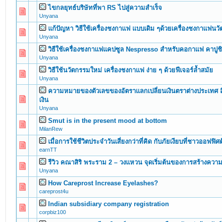
ไขกลยุทธ์บริษัทที่พา RS ไปสู่ความสำเร็จ
0 Vote(s) - 0 out of 5 in Average
1
2
3
4
5
Unyana
แก้ปัญหา วิธีใช้เครื่องชงกาแฟ แบบเดิม ๆด้วยเครื่องชงกาแฟนว
0 Vote(s) - 0 out of 5 in Average
1
2
3
4
5
Unyana
วิธีใช้เครื่องชงกาแฟแคปซูล Nespresso สำหรับคอกาแฟ คาปูชิโ
0 Vote(s) - 0 out of 5 in Average
1
2
3
4
5
Unyana
วิธีใช้นวัตกรรมใหม่ เครื่องชงกาแฟ ง่าย ๆ ด้วยฟีเจอร์ล้ำสมัย
0 Vote(s) - 0 out of 5 in Average
1
2
3
4
5
Unyana
ความหมายของตัวเลขของอัตราแลกเปลี่ยนเงินตราต่างประเทศ สิ่ง
0 Vote(s) - 0 out of 5 in Average
1
2
3
4
5
เงิน
Unyana
Smut is in the present mood at bottom
0 Vote(s) - 0 out of 5 in Average
1
2
3
4
5
MilanRew
เมื่อการใช้ชีวิตประจำวันเสี่ยงกว่าที่คิด กับภัยเงียบที่ชาวออฟฟิศ
0 Vote(s) - 0 out of 5 in Average
1
2
3
4
5
earnTT
รีวิว คณาสิริ พระราม 2 – วงแหวน จุดเริ่มต้นของการสร้างควา
0 Vote(s) - 0 out of 5 in Average
1
2
3
4
5
Unyana
How Careprost Increase Eyelashes?
0 Vote(s) - 0 out of 5 in Average
1
2
3
4
5
careprost4u
Indian subsidiary company registration
0 Vote(s) - 0 out of 5 in Average
1
2
3
4
5
corpbiz100