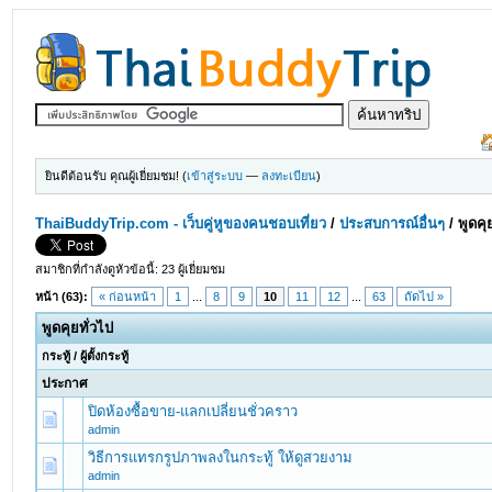
ยินดีต้อนรับ คุณผู้เยี่ยมชม! (
เข้าสู่ระบบ
—
ลงทะเบียน
)
ThaiBuddyTrip.com - เว็บคู่หูของคนชอบเที่ยว
/
ประสบการณ์อื่นๆ
/
พูดคุ
สมาชิกที่กำลังดูหัวข้อนี้: 23 ผู้เยี่ยมชม
หน้า (63):
« ก่อนหน้า
1
...
8
9
10
11
12
...
63
ถัดไป »
พูดคุยทั่วไป
กระทู้
/
ผู้ตั้งกระทู้
ประกาศ
ปิดห้องซื้อขาย-แลกเปลี่ยนชั่วคราว
admin
วิธีการแทรกรูปภาพลงในกระทู้ ให้ดูสวยงาม
admin