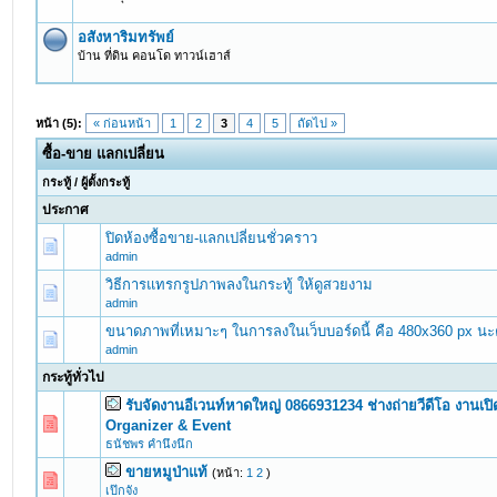
อสังหาริมทรัพย์
บ้าน ที่ดิน คอนโด ทาวน์เฮาส์
หน้า (5):
« ก่อนหน้า
1
2
3
4
5
ถัดไป »
ซื้อ-ขาย แลกเปลี่ยน
กระทู้
/
ผู้ตั้งกระทู้
ประกาศ
ปิดห้องซื้อขาย-แลกเปลี่ยนชั่วคราว
admin
วิธีการแทรกรูปภาพลงในกระทู้ ให้ดูสวยงาม
admin
ขนาดภาพที่เหมาะๆ ในการลงในเว็บบอร์ดนี้ คือ 480x360 px นะ
admin
กระทู้ทั่วไป
รับจัดงานอีเวนท์หาดใหญ่ 0866931234 ช่างถ่ายวีดีโอ งานเปิด
0 Vote(s) - 0 out of 5 in Average
1
2
3
4
5
Organizer & Event
ธนัชพร คำนึงนึก
ขายหมูป่าแท้
(หน้า:
1
2
)
0 Vote(s) - 0 out of 5 in Average
1
2
3
4
5
เป๊กจัง