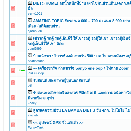
DIET@HOME! ลดน้ำหนักที่บ้าน เผาไขมันส่วนเกิน3-6กก./เดือ
0 Vote(s) - 0 out of 5 in Average
1
2
3
4
5
มื้อ
zerty1001
AMAZING TOEIC รับรองผล 600 – 700 คะแนน 8,900 บาท เ
0 Vote(s) - 0 out of 5 in Average
1
2
3
4
5
เดือน (สถิติสอบผ่าน
ajarnnuch
เช่ารถตู้ รถตู้ รถตู้เอ็นจีวี ให้เช่ารถตู้ รถตู้ให้เช่า เช่ารถตู้เอ็นจี
0 Vote(s) - 0 out of 5 in Average
1
2
3
4
5
รถตู้เอ็นจีวีให้เช่า ติตต
yumi9999
บ้านณัชชา บริการห้องพักรายวัน 500 บาท ใจกลางเมืองชลบุร
0 Vote(s) - 0 out of 5 in Average
1
2
3
4
5
baannatcha
~• เครื่องชาร์จ ถ่านชาร์จ Sanyo eneloop / ไฟฉาย Zoo
0 Vote(s) - 0 out of 5 in Average
1
2
3
4
5
PRO9Shop
รับสอนพิเศษภาษาญี่ปุ่นนอกสถานที่
0 Vote(s) - 0 out of 5 in Average
1
2
3
4
5
oijjl
รับสอนกวดวิชาคณิตศาสตร์ ฟิสิกส์ เคมี และความถนัดทางว
0 Vote(s) - 0 out of 5 in Average
1
2
3
4
5
พี่จากวิศวะ จุฬา
kaoey
สูตรลดความอ้วน LA BAMBA DIET 3 วัน 4กก. ไม่โยโย่ ไม่
0 Vote(s) - 0 out of 5 in Average
1
2
3
4
5
swclub
<< อุปกรณ์ GPS จิ๋วแต่แจ๋ว >>
0 Vote(s) - 0 out of 5 in Average
1
2
3
4
5
FunnyTrek