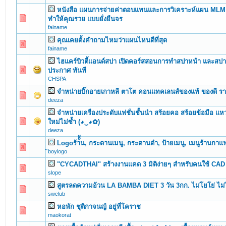
หนังสือ แผนการจ่ายค่าตอบแทนและการวิเคราะห์แผน MLM 
0 Vote(s) - 0 out of 5 in Average
1
2
3
4
5
ทำให้คุณรวย แบบยั่งยืนจร
fainame
คุณเคยตั้งคำถามไหมว่าแผนไหนดีที่สุด
0 Vote(s) - 0 out of 5 in Average
1
2
3
4
5
fainame
ไฮแคร์บิวตี้แอนด์สปา เปิดคอร์สสอนการทำสปาหน้า และสปาเ
0 Vote(s) - 0 out of 5 in Average
1
2
3
4
5
ประกาศ ทันที
CHSPA
จำหน่ายบิ๊กอายเกาหลี ตาโต คอนแทคเลนส์ของแท้ ของดี ร
0 Vote(s) - 0 out of 5 in Average
1
2
3
4
5
deeza
จำหน่ายเครื่องประดับแฟชั่นชั้นนำ สร้อยคอ สร้อยข้อมือ แ
0 Vote(s) - 0 out of 5 in Average
1
2
3
4
5
ใหม่ไม่ซ้ำ (◕‿◕✿)
deeza
Logoร้า้้้น, กระดานเมนู, กระดานดำ, ป้ายเมนู, เมนูร้านกาแฟ
0 Vote(s) - 0 out of 5 in Average
1
2
3
4
5
ิboylogo
"CYCADTHAI" สร้างงานแคด 3 มิติง่ายๆ สำหรับคนใช้ CAD
0 Vote(s) - 0 out of 5 in Average
1
2
3
4
5
slope
สูตรลดความอ้วน LA BAMBA DIET 3 วัน 3กก. ไม่โยโย่ ไม่
0 Vote(s) - 0 out of 5 in Average
1
2
3
4
5
swclub
หอพัก ชุติกาจนญ์ อยู่ที่โคราช
0 Vote(s) - 0 out of 5 in Average
1
2
3
4
5
maokorat