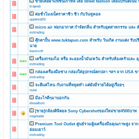
ขายเสื้อผ้าแฟชั่นเกาหลี เสื้อ street fashion เสื้อแบรนด์เน
0 Vote(s) - 0 out of 5 in Average
1
2
3
4
5
krajeab
ต่อชั่วโมงเน็ตราคาชิว ชิว กับวันทูคอล
0 Vote(s) - 0 out of 5 in Average
1
2
3
4
5
applekid09
micro air ฟอกอากาศ กำจัดกลิ่น สำหรับอุตสาหกรรม และ 
0 Vote(s) - 0 out of 5 in Average
1
2
3
4
5
esttrading
ตุ๊กตาปั้น www.tuktapun.com สำหรับ วันเกิด งานแต่ง รับปริ
0 Vote(s) - 0 out of 5 in Average
1
2
3
4
5
นาย
basissoft
เครื่องกรองไอ หรือ ละอองน้ำมัน/ควัน สำหรับห้องครัวและ
0 Vote(s) - 0 out of 5 in Average
1
2
3
4
5
esttrading
กล่องเครื่องมือช่าง กล่องใส่อุปกรณ์ตกปลา ฯลฯ จาก USA ขา
0 Vote(s) - 0 out of 5 in Average
1
2
3
4
5
esttrading
จะดีแค่ไหน กับงานที่หยุดทำ แต่ยังมีรายได้อยู่เรื่อยๆ
0 Vote(s) - 0 out of 5 in Average
1
2
3
4
5
nutai
มีอะไรดีๆมาบอกกัน
0 Vote(s) - 0 out of 5 in Average
1
2
3
4
5
ideaalbum
[ขาย]กล้องดิจิตอล Sony Cybershotของใหม่ขาย4500บาท
0 Vote(s) - 0 out of 5 in Average
1
2
3
4
5
vegetable
Premium Tool Outlet ศูนย์รวมตู้งเครื่องมือคุณภาพสูง จ
0 Vote(s) - 0 out of 5 in Average
1
2
3
4
5
ย่อมเยาว์
esttrading